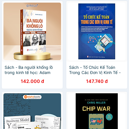
Sách - Ba người khổng lồ
Sách - Tổ Chức Kế Toán
trong kinh tế học: Adam
Trong Các Đơn Vị Kinh Tế -
Smith, Các Mác và John
Phạm Đức Cường - NXB Tài
142.000 đ
147.740 đ
Maynard Keynes
Chính - Minh Đức