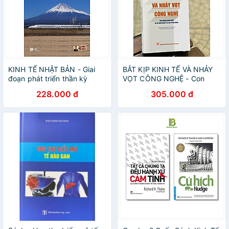
KINH TẾ NHẬT BẢN - Giai
BẮT KỊP KINH TẾ VÀ NHẢY
đoạn phát triển thần kỳ
VỌT CÔNG NGHỆ - Con
1955-1973
đường phát triển và ổn định
228.000 đ
305.000 đ
kinh tế vĩ mô ở Hà.n Q.u.ốc –
Keum Lee – Nguyễn Thị Thu
Hường dịch – NXB Chính Trị
Quốc Gia Sự Thật (bìa mềm)