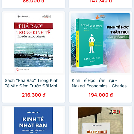
85.000 đ
147.740 đ
Sách "Phá Rào" Trong Kinh
Kinh Tế Học Trần Trụi -
Tế Vào Đêm Trước Đổi Mới
Naked Economics - Charles
Wheelan - Bản Quyền
216.300 đ
194.000 đ