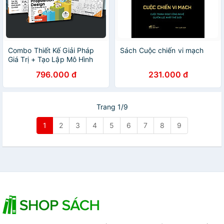
Combo Thiết Kế Giải Pháp
Sách Cuộc chiến vi mạch
Giá Trị + Tạo Lập Mô Hình
Kinh Doanh + Tạo Lập Mô
796.000 đ
231.000 đ
Hình Kinh Doanh Cá Nhân (3
Cuốn) - Bản Quyền
Trang 1/9
1
2
3
4
5
6
7
8
9