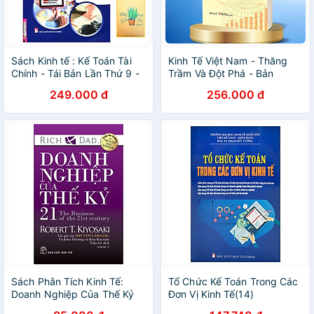
Sách Kinh tế : Kế Toán Tài
Kinh Tế Việt Nam - Thăng
Chính - Tái Bản Lần Thứ 9 -
Trầm Và Đột Phá - Bản
Bìa Mềm- Nhà Sách Kinh Tế
Quyền
249.000 đ
256.000 đ
( Tặng Kèm Sổ Tay Xương
Rồng )
Sách Phân Tích Kinh Tế:
Tổ Chức Kế Toán Trong Các
Doanh Nghiệp Của Thế Kỷ
Đơn Vị Kinh Tế(14)
21