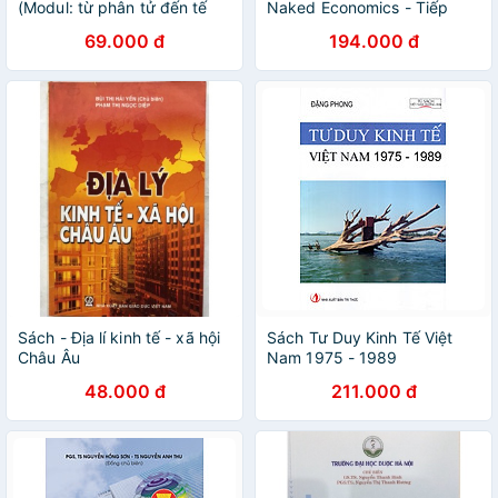
(Modul: từ phân tử đến tế
Naked Economics - Tiếp
bào)
Cận Kinh Tế Học Dưới Góc
69.000 đ
194.000 đ
Nhìn Dễ Dàng Và Hiệu Quả
Nhất
Sách - Địa lí kinh tế - xã hội
Sách Tư Duy Kinh Tế Việt
Châu Âu
Nam 1975 - 1989
48.000 đ
211.000 đ