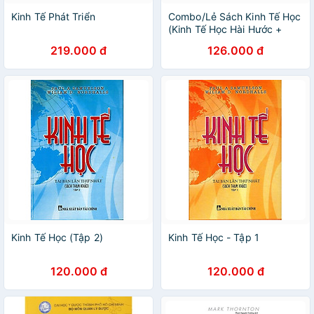
Kinh Tế Phát Triển
Combo/Lẻ Sách Kinh Tế Học
(Kinh Tế Học Hài Hước +
Siêu kinh tế học hài hước +
219.000 đ
126.000 đ
Khi Nào Cướp Nhà Băng +
Kinh Tế Học Dành Cho Đại
Chúng)
Kinh Tế Học (Tập 2)
Kinh Tế Học - Tập 1
120.000 đ
120.000 đ