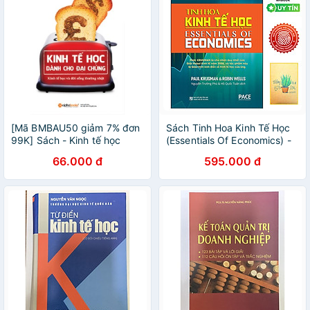
[Mã BMBAU50 giảm 7% đơn
Sách Tinh Hoa Kinh Tế Học
99K] Sách - Kinh tế học
(Essentials Of Economics) -
dành cho đại chúng
Tặng sổ tay xương rồng
66.000 đ
595.000 đ