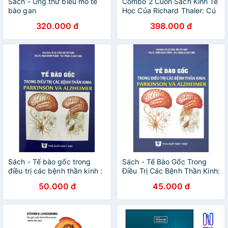
Sách - Ung thư biểu mô tế
Combo 2 Cuốn Sách Kinh Tế
bào gan
Học Của Richard Thaler: Cú
Hích + Tất Cả Chúng Ta Đều
320.000 đ
398.000 đ
Hành Xử Cảm Tính - Nobel
Kinh Tế 2017 - Tặng Kèm
Bookmark Bamboo Books
Sách - Tế bào gốc trong
Sách - Tế Bào Gốc Trong
điều trị các bệnh thần kinh :
Điều Trị Các Bệnh Thần Kinh:
Parkinson và Alzheimer
Parkinson Và Alzheimer
50.000 đ
45.000 đ