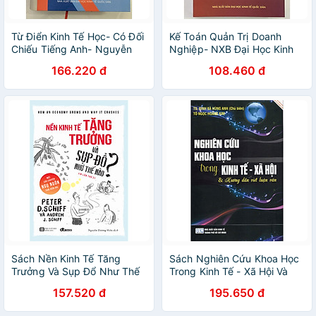
Từ Điển Kinh Tế Học- Có Đối
Kế Toán Quản Trị Doanh
Chiếu Tiếng Anh- Nguyễn
Nghiệp- NXB Đại Học Kinh
Văn Ngọc (14)
Tế Quốc Dân (14)
166.220 đ
108.460 đ
Sách Nền Kinh Tế Tăng
Sách Nghiên Cứu Khoa Học
Trưởng Và Sụp Đổ Như Thế
Trong Kinh Tế - Xã Hội Và
Nào? (Tái Bản 2020)
Hướng Dẫn Viết Luận Văn
157.520 đ
195.650 đ