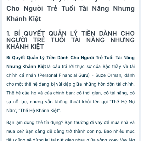
Cho Người Trẻ Tuổi Tài Năng Nhưng
Khánh Kiệt
1.
BÍ QUYẾT QUẢN LÝ TIỀN
DÀNH CHO
NGƯỜI TRẺ TUỔI TÀI NĂNG
NHƯNG
KHÁNH KIỆT
Bí Quyết Quản Lý Tiền Dành Cho Người Trẻ Tuổi Tài Năng
Nhưng Khánh Kiệt
là câu trả lời thực sự của Bậc thầy về tài
chính cá nhân (Personal Financial Guru) - Suze Orman, dành
cho một thế hệ đang bị vùi dập giữa những hỗn độn tài chính.
Thế hệ của họ và của chính bạn: có thời gian, có tài năng, có
sự nỗ lực, nhưng vẫn không thoát khỏi tên gọi “Thế Hệ Nợ
Nần”, “Thế Hệ Khánh Kiệt”.
Bạn lạm dụng thẻ tín dụng? Bạn thường đi vay để mua nhà và
mua xe? Bạn càng dễ dàng trở thành con nợ. Bao nhiêu mục
tiêu cũng sẽ dừng lại tại nút giao nhau giữa vòng xoay Vay Nợ