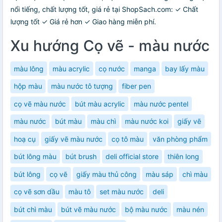
nổi tiếng, chất lượng tốt, giá rẻ tại ShopSach.com: ✓ Chất
lượng tốt ✓ Giá rẻ hơn ✓ Giao hàng miễn phí.
Xu hướng Cọ vẽ - màu nước
màu lông
màu acrylic
cọ nước
manga
bay lấy màu
hộp màu
màu nước tô tượng
fiber pen
cọ vẽ màu nước
bút màu acrylic
màu nước pentel
màu nước
bút màu
màu chì
màu nước koi
giấy vẽ
hoạ cụ
giấy vẽ màu nước
cọ tô màu
văn phòng phẩm
bút lông màu
bút brush
deli official store
thiên long
bút lông
cọ vẽ
giấy màu thủ công
màu sáp
chì màu
cọ vẽ sơn dầu
màu tô
set màu nước
deli
bút chì màu
bút vẽ màu nước
bộ màu nước
màu nén