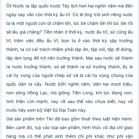
Ôi! Nước ta lập quốc trước Tây lịch hơn hai nghìn năm mà đến
ngày nay vẫn còn thời kỳ ấu trĩ. Có lẽ ông trời sinh riêng nước
ta là một người con út chậm lớn, lúc bé chậm lớn thì lúc lớn rồi
sẽ lâu già chăng? Tiền nhân ở thời kỳ, nước ấu trĩ, sử cũng ấu
trĩ, trăm việc đều ấu trĩ, bọn ta ở vào thời kỳ sắp trưởng
thành, ta có cái trách nhiệm phải tập ăn, tập nói, tập đi đứng,
tập làm lụng để trở nên trưởng thành. Mai sau nước sẽ thành
ra nước trưởng thành, sử sẽ thành ra sử trưởng thành, ấy là
cái hy vọng của người chép sử và là cái hy vọng chung của
quốc dân ta vậy. Nước bốn nghìn năm, dân hai mươi triệu,
non sông Hồng Lạc, nòi giống Tiên Long, khí lực đang non,
tinh thần còn mạnh, nay về sau thế nào chưa biết, nay vẽ
trước hãy xem bộ Việt Sử Đại Toàn này.
Giá sản phẩm trên Tiki đã bao gồm thuế theo luật hiện hành.
Bên cạnh đó, tuỳ vào loại sản phẩm, hình thức và địa chỉ giao
hàng mà có thể phát sinh thêm chi phí khác như phí vận