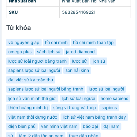
Nhà xuất bản
Nhà Xuất Bản Hội Nhà Văn
SKU
5832854169221
Từ khóa
võ nguyên giáp
hồ chí minh
hồ chí minh toàn tập
omega plus
sách lịch sử
jared diamond
lược sử loài người bằng tranh
lược sử
lịch sử
sapiens lược sử loài người
sơn hải kinh
đại việt sử ký toàn thư
sapiens lược sử loài người bằng tranh
lược sử loài người
lịch sử văn minh thế giới
lịch sử loài người
homo sapiens
thiên hoàng minh trị
súng vi trùng và thép
sapiens
việt nam thời dựng nước
lịch sử việt nam bằng tranh dày
điện biên phủ
văn minh việt nam
bảo đại
đại nam
sử
tâm lý dân tộc an nam
thực dân pháp