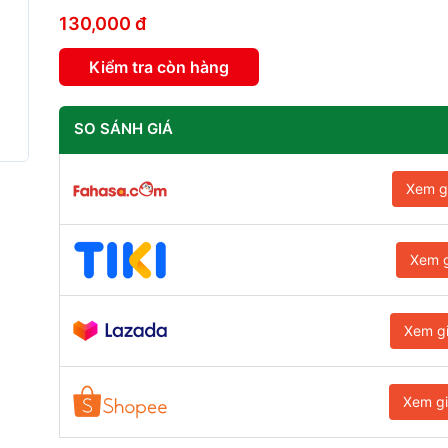
130,000 đ
Kiểm tra còn hàng
SO SÁNH GIÁ
Xem g
Xem g
Xem g
Xem g