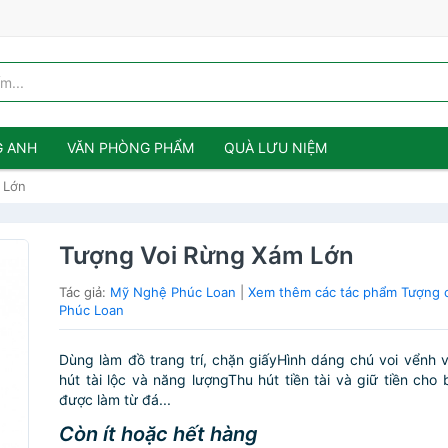
G ANH
VĂN PHÒNG PHẨM
QUÀ LƯU NIỆM
 Lớn
Tượng Voi Rừng Xám Lớn
Tác giả:
Mỹ Nghệ Phúc Loan
|
Xem thêm các tác phẩm Tượng
Phúc Loan
Dùng làm đồ trang trí, chặn giấyHình dáng chú voi vểnh vò
hút tài lộc và năng lượngThu hút tiền tài và giữ tiền ch
được làm từ đá...
Còn ít hoặc hết hàng