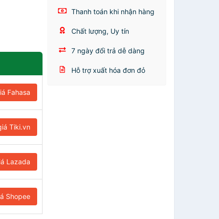
Thanh toán khi nhận hàng
Chất lượng, Uy tín
7 ngày đổi trả dễ dàng
Hỗ trợ xuất hóa đơn đỏ
iá Fahasa
iá Tiki.vn
iá Lazada
iá Shopee