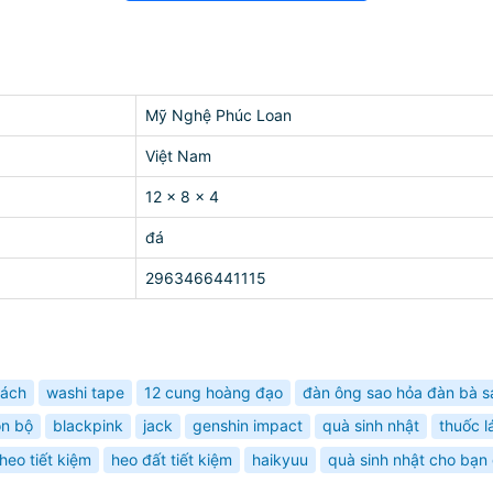
Mỹ Nghệ Phúc Loan
Việt Nam
12 x 8 x 4
đá
2963466441115
sách
washi tape
12 cung hoàng đạo
đàn ông sao hỏa đàn bà s
ọn bộ
blackpink
jack
genshin impact
quà sinh nhật
thuốc l
heo tiết kiệm
heo đất tiết kiệm
haikyuu
quà sinh nhật cho bạn 