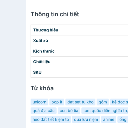
Thông tin chi tiết
Thương hiệu
Xuất xứ
Kích thước
Chất liệu
SKU
Từ khóa
unicorn
pop it
đat set tu kho
gôm
kệ đọc 
quả địa cầu
con bò tía
tam quốc diễn nghĩa tr
heo đất tiết kiệm to
quà lưu niệm
anime
ống 