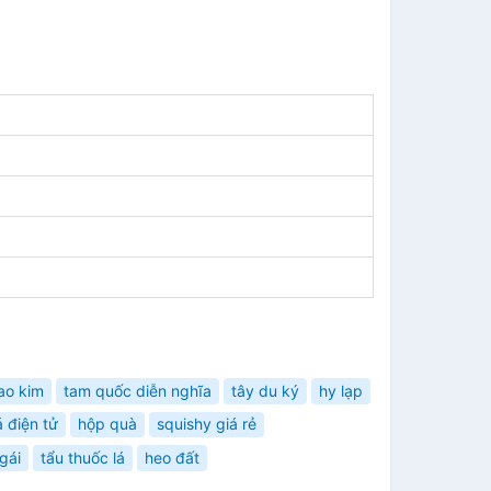
ao kim
tam quốc diễn nghĩa
tây du ký
hy lạp
á điện tử
hộp quà
squishy giá rẻ
gái
tẩu thuốc lá
heo đất