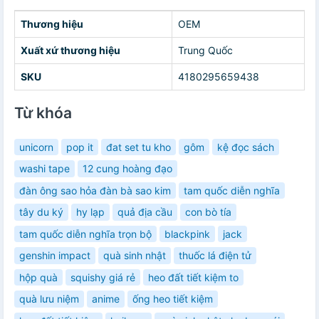
Thương hiệu
OEM
Xuất xứ thương hiệu
Trung Quốc
SKU
4180295659438
Từ khóa
unicorn
pop it
đat set tu kho
gôm
kệ đọc sách
washi tape
12 cung hoàng đạo
đàn ông sao hỏa đàn bà sao kim
tam quốc diễn nghĩa
tây du ký
hy lạp
quả địa cầu
con bò tía
tam quốc diễn nghĩa trọn bộ
blackpink
jack
genshin impact
quà sinh nhật
thuốc lá điện tử
hộp quà
squishy giá rẻ
heo đất tiết kiệm to
quà lưu niệm
anime
ống heo tiết kiệm