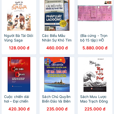
Người Bà Tài Giỏi
Các Biểu Mẫu
(Bìa cứng - Trọn
Vùng Saga
Nhân Sự Khó Tìm
bộ 15 tập) HỒ
Liên Quan Đến
CHÍ MINH TOÀN
128.000 đ
460.000 đ
5.880.000 đ
Pháp Luật Nhân
TẬP – Hồ Chí
Sự
Minh – NXB
Chính trị Quốc
gia
Cuộc chiến dài
Sách Chủ Quyền
Sách Mưu Lược
hơi – Đại chiến
Biển Đảo Và Biên
Mao Trạch Đông
lược của Trung
Giới Trên Đất Liền
420.300 đ
235.000 đ
225.000 đ
Quốc nhằm thay
Việt Nam - Trung