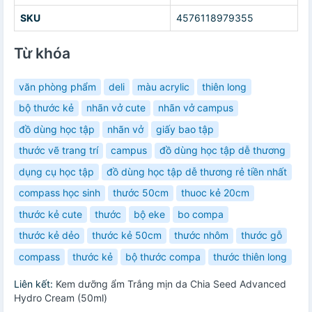
SKU
4576118979355
Từ khóa
văn phòng phẩm
deli
màu acrylic
thiên long
bộ thước kẻ
nhãn vở cute
nhãn vở campus
đồ dùng học tập
nhãn vở
giấy bao tập
thước vẽ trang trí
campus
đồ dùng học tập dễ thương
dụng cụ học tập
đồ dùng học tập dễ thương rẻ tiền nhất
compass học sinh
thước 50cm
thuoc kẻ 20cm
thước kẻ cute
thước
bộ eke
bo compa
thước kẻ dẻo
thước kẻ 50cm
thước nhôm
thước gỗ
compass
thước kẻ
bộ thước compa
thước thiên long
Liên kết:
Kem dưỡng ẩm Trắng mịn da Chia Seed Advanced
Hydro Cream (50ml)