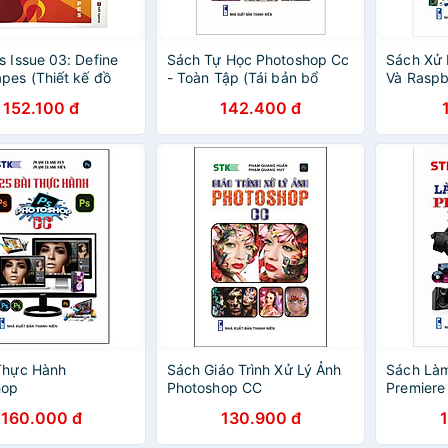
s Issue 03: Define
Sách Tự Học Photoshop Cc
Sách Xử 
pes (Thiết kế đồ
- Toàn Tập (Tái bản bổ
Và Raspb
sung lần 2)
152.100 đ
142.400 đ
Thực Hành
Sách Giáo Trình Xử Lý Ảnh
Sách Làm
hop
Photoshop CC
Premiere
160.000 đ
130.900 đ