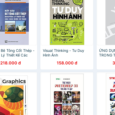
 Bê Tông Cốt Thép -
Visual Thinking - Tư Duy
ỨNG DỤ
Lý Thiết Kế Các
Hình Ảnh
TRONG T
n Cơ Bản
218.000 đ
158.000 đ
3