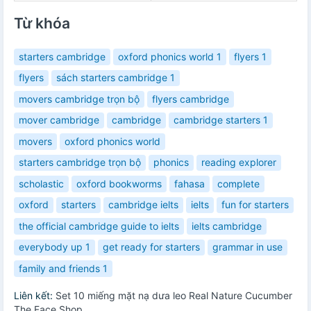
Từ khóa
starters cambridge
oxford phonics world 1
flyers 1
flyers
sách starters cambridge 1
movers cambridge trọn bộ
flyers cambridge
mover cambridge
cambridge
cambridge starters 1
movers
oxford phonics world
starters cambridge trọn bộ
phonics
reading explorer
scholastic
oxford bookworms
fahasa
complete
oxford
starters
cambridge ielts
ielts
fun for starters
the official cambridge guide to ielts
ielts cambridge
everybody up 1
get ready for starters
grammar in use
family and friends 1
Liên kết:
Set 10 miếng mặt nạ dưa leo Real Nature Cucumber
The Face Shop