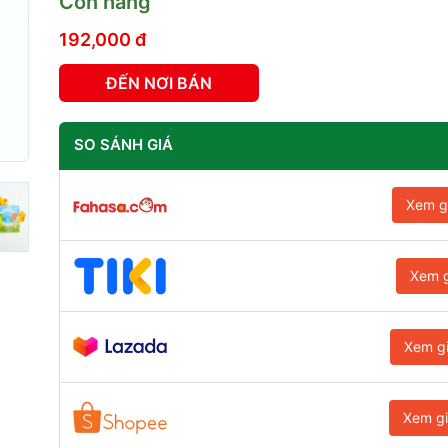
Còn hàng
192,000 đ
ĐẾN NƠI BÁN
SO SÁNH GIÁ
Xem g
Xem g
Xem g
Xem g