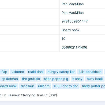
Pan MacMillan
Pan MacMillan
9781509851447
Board book
10
6569021171406
e flap
usborne
roald dahl
hungry caterpillar
julia donaldson
spiderman
the gruffalo
sách peppa pig
disney
busy book
board book
dinosaur
unicorn
1000 dot to dot
harry potter p
r. Belmeur Clarifying Trial Kit (3SP)