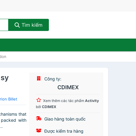
Tìm kiếm
ndon
usy
Công ty:
CDIMEX
on Billet
Xem thêm các tác phẩm
Activity
bởi
CDIMEX
chanisms that
Giao hàng toàn quốc
e packed with
..
Được kiểm tra hàng