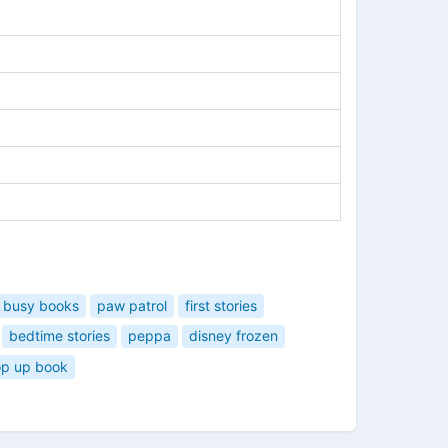
busy books
paw patrol
first stories
bedtime stories
peppa
disney frozen
op up book