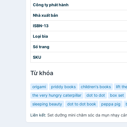
Công ty phát hành
Nhà xuất bản
ISBN-13
Loại bìa
Số trang
SKU
Từ khóa
origami
priddy books
children's books
lift th
the very hungry caterpillar
dot to dot
box set
sleeping beauty
dot to dot book
peppa pig
Liên kết:
Set dưỡng mini chăm sóc da mụn nhạy cảm D