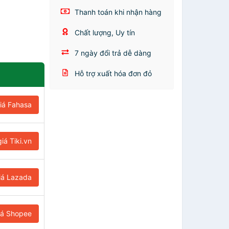
Thanh toán khi nhận hàng
Chất lượng, Uy tín
7 ngày đổi trả dễ dàng
Hỗ trợ xuất hóa đơn đỏ
iá Fahasa
iá Tiki.vn
iá Lazada
iá Shopee