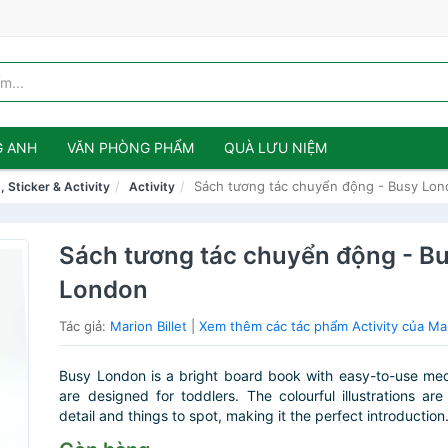
G ANH
VĂN PHÒNG PHẨM
QUÀ LƯU NIỆM
Sách tương tác chuyển động - Busy Lo
, Sticker & Activity
Activity
Sách tương tác chuyển động - B
London
Tác giả:
Marion Billet
|
Xem thêm các tác phẩm Activity của Mari
Busy London is a bright board book with easy-to-use me
are designed for toddlers. The colourful illustrations ar
detail and things to spot, making it the perfect introduction.