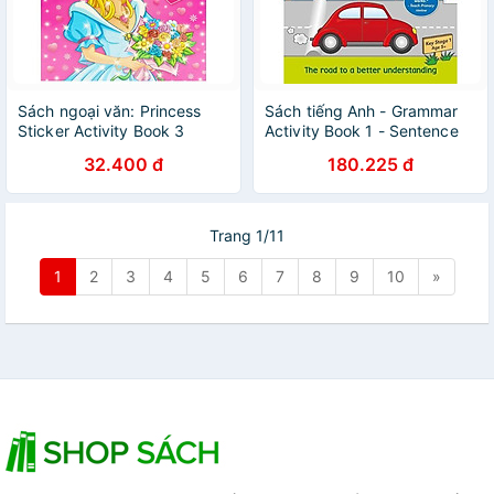
Sách ngoại văn: Princess
Sách tiếng Anh - Grammar
Sticker Activity Book 3
Activity Book 1 - Sentence
Punctuation
32.400 đ
180.225 đ
Trang 1/11
1
2
3
4
5
6
7
8
9
10
»