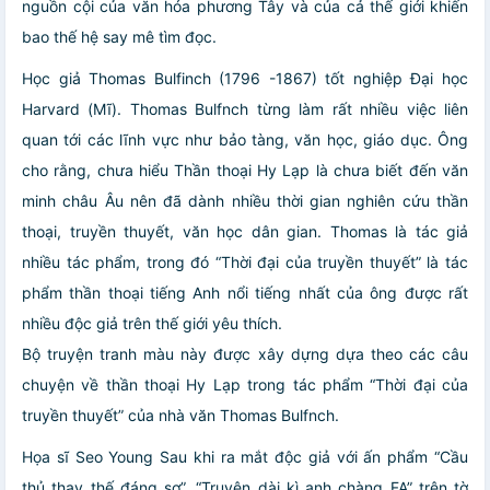
nguồn cội
của văn hóa phương Tây và của cả thế giới khiến
bao
thế hệ say mê tìm đọc
.
Học giả Thomas Bulfinch (1796 -1867) tốt nghiệp Đại học
Harvard (Mĩ). Thomas Bulfnch từng làm rất nhiều việc liên
quan tới các lĩnh vực như bảo tàng, văn học, giáo dục. Ông
cho rằng, chưa hiểu Thần thoại Hy Lạp là chưa biết đến văn
minh châu Âu nên đã dành nhiều thời gian nghiên cứu thần
thoại, truyền thuyết, văn học dân gian. Thomas là tác giả
nhiều tác phẩm, trong đó “Thời đại của truyền thuyết” là tác
phẩm thần thoại tiếng Anh nổi tiếng nhất của ông được rất
nhiều độc giả trên thế giới yêu thích.
Bộ truyện tranh màu này được xây dựng dựa theo các câu
chuyện về thần thoại Hy Lạp trong tác phẩm “Thời đại của
truyền thuyết” của nhà văn Thomas Bulfnch.
Họa sĩ Seo Young Sau khi ra mắt độc giả với ấn phẩm “Cầu
thủ thay thế đáng sợ”, “Truyện dài kì anh chàng FA” trên tờ