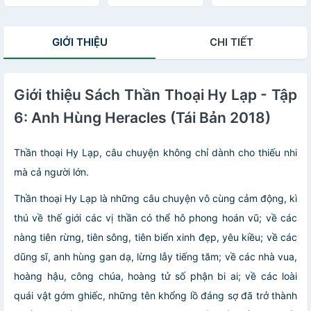
Nhất Thế Giới
Những Mẫu
Truyện Hay Và Ý
Nghĩa
GIỚI THIỆU
CHI TIẾT
Giới thiệu Sách Thần Thoại Hy Lạp - Tập
6: Anh Hùng Heracles (Tái Bản 2018)
Thần thoại Hy Lạp, câu chuyện không chỉ dành cho thiếu nhi
mà cả người lớn.
Thần thoại Hy Lạp là những câu chuyện vô cùng cảm
động, kì
thú về thế giới các vị thần có thể hô phong
hoán vũ; về các
nàng tiên rừng, tiên sông, tiên biển xinh
đẹp, yêu kiều; về các
dũng sĩ, anh hùng gan dạ, lừng
lẫy tiếng tăm; về các nhà vua,
hoàng hậu, công chúa,
hoàng tử số phận bi ai; về các loài
quái vật gớm ghiếc,
những tên khổng lồ đáng sợ đã trở thành