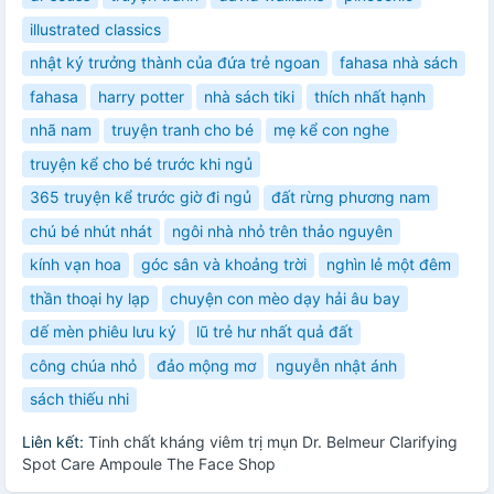
illustrated classics
nhật ký trưởng thành của đứa trẻ ngoan
fahasa nhà sách
fahasa
harry potter
nhà sách tiki
thích nhất hạnh
nhã nam
truyện tranh cho bé
mẹ kể con nghe
truyện kể cho bé trước khi ngủ
365 truyện kể trước giờ đi ngủ
đất rừng phương nam
chú bé nhút nhát
ngôi nhà nhỏ trên thảo nguyên
kính vạn hoa
góc sân và khoảng trời
nghìn lẻ một đêm
thần thoại hy lạp
chuyện con mèo dạy hải âu bay
dế mèn phiêu lưu ký
lũ trẻ hư nhất quả đất
công chúa nhỏ
đảo mộng mơ
nguyễn nhật ánh
sách thiếu nhi
Liên kết:
Tinh chất kháng viêm trị mụn Dr. Belmeur Clarifying
Spot Care Ampoule The Face Shop