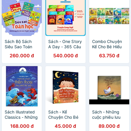
Sách Bộ Sách
Sách - One Story
Combo Chuyện
Siêu Sao Toán
A Day - 365 Câu
Kể Cho Bé Hiếu
Học - Bộ 4 Cuốn
Chuyện Phát
Thảo (10 Cuốn)
260.000 đ
540.000 đ
63.750 đ
Triển Trí Tuệ Và
(Tái Bản 2022)
Nuôi Dưỡng Tâm
Hồn - Bộ 12 Cuốn
Truyện Song
Ngữ Anh Việt
Sách Illustrated
Sách - Kể
Sách - Những
Classics - Những
Chuyện Cho Bé
cuộc phiêu lưu
Câu Chuyện
Trước Giờ Đi Ngủ
của cô gà mái
168.000 đ
45.000 đ
89.000 đ
Thần Thoại Hay
- Tuyển Chọn
Louis - Bìa Cứng