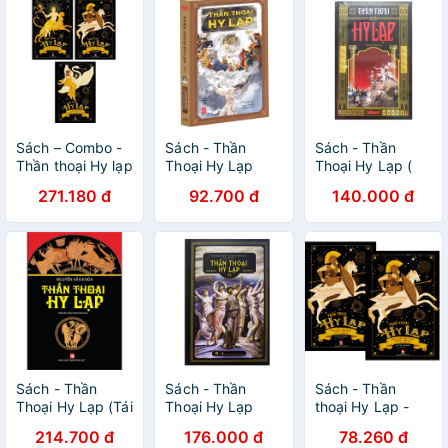
Sách – Combo -
Sách - Thần
Sách - Thần
Thần thoại Hy lạp
Thoại Hy Lạp
Thoại Hy Lạp (
(bộ 3 quyển)
(Tập 1)
Minh Thắng )
271.180 đ
92.700 đ
140.000 đ
Sách - Thần
Sách - Thần
Sách - Thần
Thoại Hy Lạp (Tái
Thoại Hy Lạp
thoại Hy Lạp -
Bản 2018)
(HuyHoangBooks)
Những chiến
214.700 đ
176.000 đ
78.260 đ
công vĩ đại: