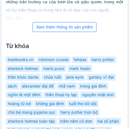
những bản trường ca của binh lửa và giáo gươm, trong một
vũ trụ thần thoại có trung tâm là vẻ đẹp của con người.
Giá LAB
Xem thêm thông tin sản phẩm
Từ khóa
bestbooks.vn
robinson crusoe
fahasa
harry potter
sherlock holmes
mario puzo
mark twain
thần khúc dante
chúa ruồi
jane eyre
gatsby vĩ đại
sách
alexander đại đế
nhã nam
trong gia đình
nghìn lẻ một đêm
thần thoại hy lạp
nguyễn nhật ánh
hoàng tử bé
không gia đình
tuổi thơ dữ dội
chú bé mang pyjama sọc
harry potter trọn bộ
sherlock holmes toàn tập
trăm năm cô dơn
hai số phận