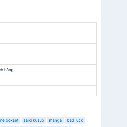
ch hàng
me boxset
saiki kusuo
manga
bad luck