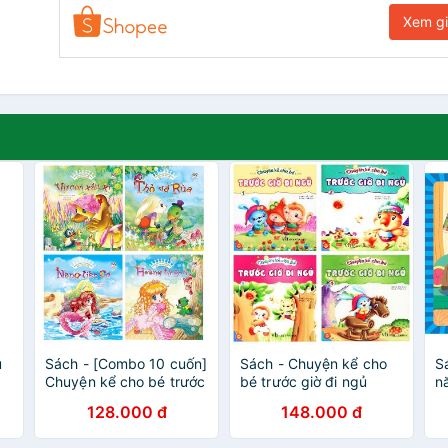
Xem g
u
Sách - [Combo 10 cuốn]
Sách - Chuyện kể cho
S
Chuyện kể cho bé trước
bé trước giờ đi ngủ
n
giờ đi ngủ - Ngày xửa
(Trọn bộ 4 cuốn)
-
128.000 đ
148.000 đ
ngày xưa
g
s