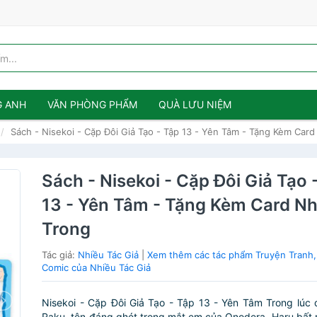
G ANH
VĂN PHÒNG PHẨM
QUÀ LƯU NIỆM
Sách - Nisekoi - Cặp Đôi Giả Tạo - Tập 13 - Yên Tâm - Tặng Kèm Car
Sách - Nisekoi - Cặp Đôi Giả Tạo 
13 - Yên Tâm - Tặng Kèm Card N
Trong
Tác giả:
Nhiều Tác Giả
|
Xem thêm các tác phẩm Truyện Tranh
Comic của Nhiều Tác Giả
Nisekoi - Cặp Đôi Giả Tạo - Tập 13 - Yên Tâm Trong lúc đ
Raku, tên đáng ghét trong mắt em của Onodera, Haru bất 