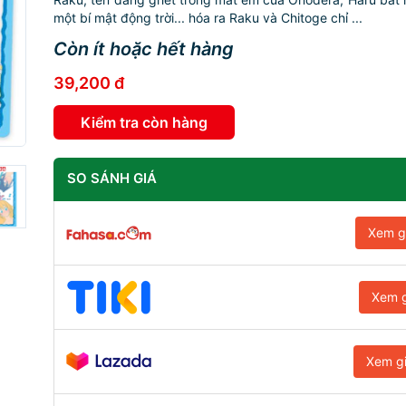
một bí mật động trời... hóa ra Raku và Chitoge chỉ ...
Còn ít hoặc hết hàng
39,200 đ
Kiểm tra còn hàng
SO SÁNH GIÁ
Xem g
Xem g
Xem g