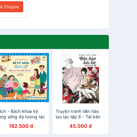
iá Shopee
ách - Bách khoa kỹ
Truyện tranh Văn hào
ăng sống đa tương tác
lưu lạc tập 8 - Tái bản
 60 kỹ năng ứng xử
2021 - Bungo Stray
162.500 đ
45.000 đ
iúp con văn minh, lịch
Dogs
ự