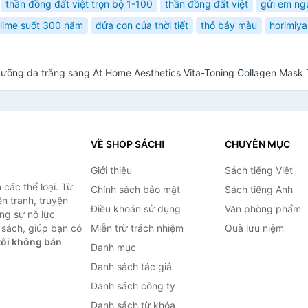
thần đồng đất việt trọn bộ 1-100
thần đồng đất việt
gửi em ngư
slime suốt 300 năm
đứa con của thời tiết
thỏ bảy màu
horimiya
dưỡng da trắng sáng At Home Aesthetics Vita-Toning Collagen Mask
VỀ SHOP SÁCH!
CHUYÊN MỤC
Giới thiệu
Sách tiếng Việt
các thể loại. Từ
Chính sách bảo mật
Sách tiếng Anh
ện tranh, truyện
Điều khoản sử dụng
Văn phòng phẩm
ng sự nỗ lực
sách, giúp bạn có
Miễn trừ trách nhiệm
Quà lưu niệm
ôi không bán
Danh mục
Danh sách tác giả
Danh sách công ty
Danh sách từ khóa