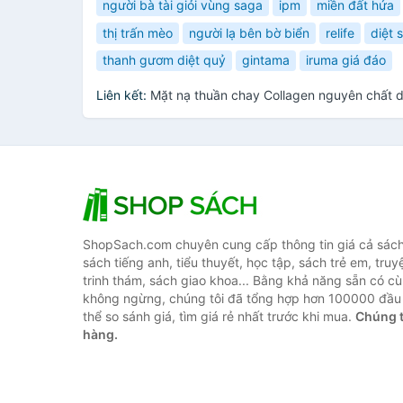
người bà tài giỏi vùng saga
ipm
miền đất hứa
thị trấn mèo
người lạ bên bờ biển
relife
diệt 
thanh gươm diệt quỷ
gintama
iruma giá đáo
Liên kết:
Mặt nạ thuần chay Collagen nguyên chất 
ShopSach.com chuyên cung cấp thông tin giá cả sách 
sách tiếng anh, tiểu thuyết, học tập, sách trẻ em, truy
trinh thám, sách giao khoa... Bằng khả năng sẵn có cù
không ngừng, chúng tôi đã tổng hợp hơn 100000 đầu 
thể so sánh giá, tìm giá rẻ nhất trước khi mua.
Chúng t
hàng.