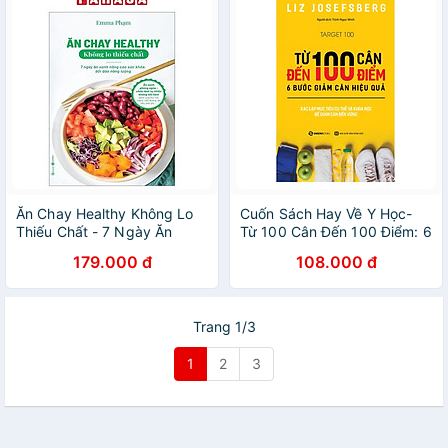
Ăn Chay Healthy Không Lo
Cuốn Sách Hay Về Y Học-
Thiếu Chất - 7 Ngày Ăn
Từ 100 Cân Đến 100 Điểm: 6
Xanh Nâng Cao Sức Khoẻ,
Bước Giảm Cân Hiệu Quả
179.000 đ
108.000 đ
Dồi Dào Năng Lượng
Trang 1/3
1
2
3