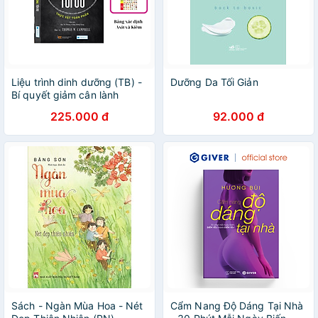
Liệu trình dinh dưỡng (TB) -
Dưỡng Da Tối Giản
Bí quyết giảm cân lành
mạnh, tặng bảng Axit và
225.000 đ
92.000 đ
Kiềm
Sách - Ngàn Mùa Hoa - Nét
Cẩm Nang Độ Dáng Tại Nhà