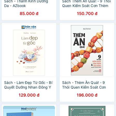
Sách - Thánh Kinh Dưỡng
Sách Thèm Ăn Quá! - 9 Thói
Da - AZbook
Quen Kiểm Soát Cơn Thèm
Và Giữ Dáng
85.000 đ
150.700 đ
Sách - Làm Đẹp Từ Gốc - Bí
Sách - Thèm Ăn Quá! - 9
Quyết Dưỡng Nhan Đông Y
Thói Quen Kiểm Soát Cơn
Cho Phụ Nữ Hiện Đại - Đồng
Thèm Và Giữ Dáng
129.000 đ
196.000 đ
Đồng