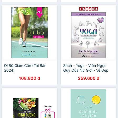
Đi Bộ Giảm Cân (Tái Bản
Sách - Yoga - Viên Ngọc
2024)
Quý Của Nữ Giới - Vẻ Đẹp
Thực Hành Và Chuyển Hoá
108.800 đ
259.600 đ
Sâu Sắc