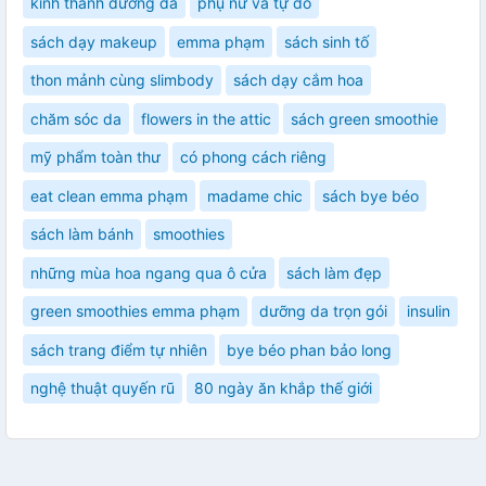
kinh thánh dưỡng da
phụ nữ và tự do
sách dạy makeup
emma phạm
sách sinh tố
thon mảnh cùng slimbody
sách dạy cắm hoa
chăm sóc da
flowers in the attic
sách green smoothie
mỹ phẩm toàn thư
có phong cách riêng
eat clean emma phạm
madame chic
sách bye béo
sách làm bánh
smoothies
những mùa hoa ngang qua ô cửa
sách làm đẹp
green smoothies emma phạm
dưỡng da trọn gói
insulin
sách trang điểm tự nhiên
bye béo phan bảo long
nghệ thuật quyến rũ
80 ngày ăn khắp thế giới