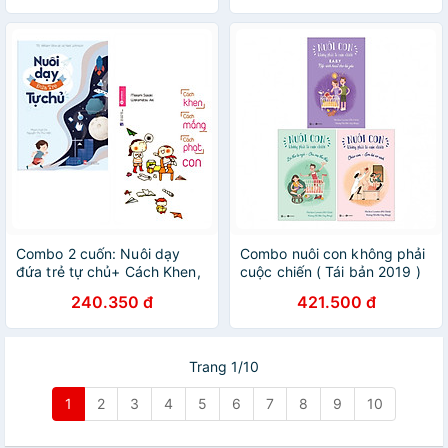
Combo 2 cuốn: Nuôi dạy
Combo nuôi con không phải
đứa trẻ tự chủ+ Cách Khen,
cuộc chiến ( Tái bản 2019 )
Cách Mắng, Cách Phạt Con
quyển 1,2,3 ( trọn bộ 3 cuốn
240.350 đ
421.500 đ
( Phương pháp giúp trẻ phát
) Tặng kèm 3 bookmark như
triển nội lực để thành công/
hình ngẫu nhiên
Tự Tin và Không đòn roi/
Tặng Kèm Bookmark)
Trang 1/10
1
2
3
4
5
6
7
8
9
10