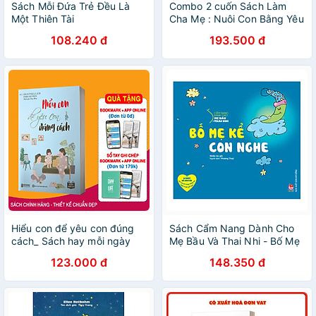
Sách Mỗi Đứa Trẻ Đều Là
Combo 2 cuốn Sách Làm
Một Thiên Tài
Cha Mẹ : Nuôi Con Bằng Yêu
Thương - Dạy Con Bằng Lý
108.240 đ
193.500 đ
Trí + Cách Khen Cách Mắng
Cách Phạt Con (Tái Bản)
Hiểu con để yêu con đúng
Sách Cẩm Nang Dành Cho
cách_ Sách hay mỗi ngày
Mẹ Bầu Và Thai Nhi - Bố Mẹ
Kể Con Nghe (Tái Bản 2019)
123.000 đ
148.350 đ