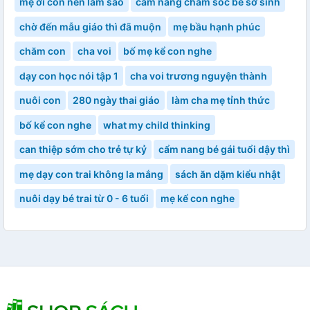
mẹ ơi con nên làm sao
cẩm nang chăm sóc bé sơ sinh
chờ đến mẫu giáo thì đã muộn
mẹ bầu hạnh phúc
chăm con
cha voi
bố mẹ kể con nghe
dạy con học nói tập 1
cha voi trương nguyện thành
nuôi con
280 ngày thai giáo
làm cha mẹ tỉnh thức
bố kể con nghe
what my child thinking
can thiệp sớm cho trẻ tự kỷ
cẩm nang bé gái tuổi dậy thì
mẹ dạy con trai không la mắng
sách ăn dặm kiểu nhật
nuôi dạy bé trai từ 0 - 6 tuổi
mẹ kể con nghe