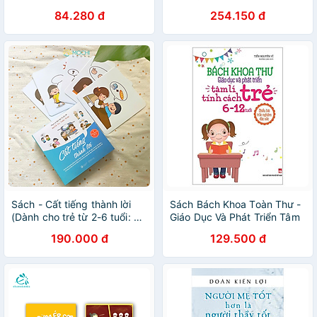
Về Mang Thai Và Sinh Nở
84.280 đ
254.150 đ
(Tái Bản)
Sách - Cất tiếng thành lời
Sách Bách Khoa Toàn Thư -
(Dành cho trẻ từ 2-6 tuổi: Với
Giáo Dục Và Phát Triển Tâm
60 tình huống để bé nói lời
Lí Tính Cách Trẻ 6 - 12Tuổi
190.000 đ
129.500 đ
chào, cảm ơn, xin lỗi, đề
nghị,..)