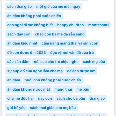
sách thai giáo
một giờ của mẹ mỗi ngày
ăn dặm không phải cuộc chiến
con nghĩ đi mẹ không biết
happy children
montessori
sách dạy con
chào con ba mẹ đã sẵn sàng
ăn dặm kiểu nhật
cẩm nang mang thai và sinh con
để con được ốm 2023
đọc vị mọi vấn đề của trẻ
sách ăn dặm
nói sao cho trẻ chịu nghe
sách mẹ bầu
sự sụp đổ của nghề làm cha mẹ
để con được ốm
ăn dặm
nuôi con không phải cuộc chiến
ăn dặm không nước mắt
mang thai
mẹ bầu
cha mẹ độc hại
dạy con
sách cho bà bầu
thai giao
gửi bé yêu
sách thai giáo cho mẹ bầu