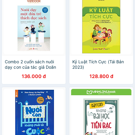
Combo 2 cuốn sách nuôi
Kỷ Luật Tích Cực (Tái Bản
dạy con của tác giả Doãn
2023)
Kiến Lợi: Người Mẹ Tốt Hơn
136.000 đ
128.800 đ
Là Người Thầy Tốt và Nuôi
Dạy Một Đứa Trẻ Thích Đọc
Sách