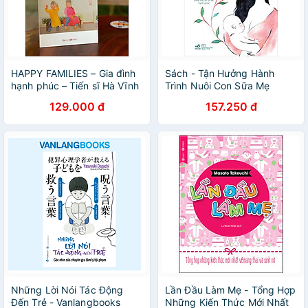
HAPPY FAMILIES – Gia đình
Sách - Tận Hưởng Hành
hạnh phúc – Tiến sĩ Hà Vĩnh
Trình Nuôi Con Sữa Mẹ
Thọ – Thái Hà – NXB Công
129.000 đ
157.250 đ
Thương
Những Lời Nói Tác Động
Lần Đầu Làm Mẹ - Tổng Hợp
Đến Trẻ - Vanlangbooks
Những Kiến Thức Mới Nhất