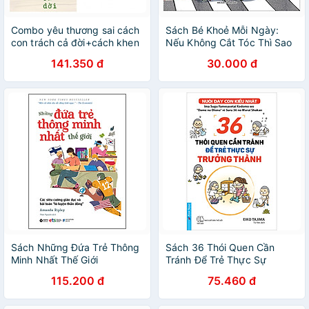
Combo yêu thương sai cách
Sách Bé Khoẻ Mỗi Ngày:
con trách cả đời+cách khen
Nếu Không Cắt Tóc Thì Sao
cách mắng cách phạt con
141.350 đ
30.000 đ
(bản đặc biệt tặng kèm
bookmark AHA)
Sách Những Đứa Trẻ Thông
Sách 36 Thói Quen Cần
Minh Nhất Thế Giới
Tránh Để Trẻ Thực Sự
Trưởng Thành (Nuôi Dạy
115.200 đ
75.460 đ
Con Kiểu Nhật)