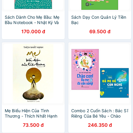
Sách Dành Cho Mẹ Bầu: Mẹ
Sách Dạy Con Quản Lý Tiền
Bầu Notebook - Nhật Ký Và
Bạc
Cẩm Nang Cho 9 Tháng
170.000 đ
69.500 đ
Thai Kỳ
Mẹ Biểu Hiện Của Tình
Combo 2 Cuốn Sách : Bác Sĩ
Thương - Thích Nhất Hạnh
Riêng Của Bé Yêu - Chào
(Tái Bản)
Con! Ba Mẹ Đã Sẵn Sàng +
73.500 đ
246.350 đ
Cẩm Nang Dành Cho Mẹ
Bầu Và Thai Nhi -Bố Mẹ Kể