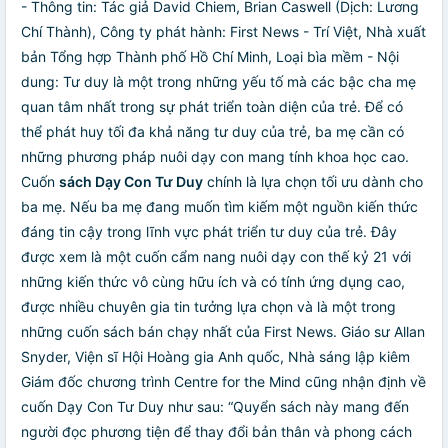
- Thông tin: Tác giả David Chiem, Brian Caswell (Dịch: Lương
Chí Thành), Công ty phát hành: First News - Trí Việt, Nhà xuất
bản Tổng hợp Thành phố Hồ Chí Minh, Loại bìa mềm - Nội
dung: Tư duy là một trong những yếu tố mà các bậc cha mẹ
quan tâm nhất trong sự phát triển toàn diện của trẻ. Để có
thể phát huy tối đa khả năng tư duy của trẻ, ba mẹ cần có
những phương pháp nuôi dạy con mang tính khoa học cao.
Cuốn
sách Dạy Con Tư Duy
chính là lựa chọn tối ưu dành cho
ba mẹ. Nếu ba mẹ đang muốn tìm kiếm một nguồn kiến thức
đáng tin cậy trong lĩnh vực phát triển tư duy của trẻ. Đây
được xem là một cuốn cẩm nang nuôi dạy con thế kỷ 21 với
những kiến thức vô cùng hữu ích và có tính ứng dụng cao,
được nhiều chuyên gia tin tưởng lựa chọn và là một trong
những cuốn sách bán chạy nhất của First News. Giáo sư Allan
Snyder, Viện sĩ Hội Hoàng gia Anh quốc, Nhà sáng lập kiêm
Giám đốc chương trình Centre for the Mind cũng nhận định về
cuốn Dạy Con Tư Duy như sau: “Quyển sách này mang đến
người đọc phương tiện để thay đổi bản thân và phong cách