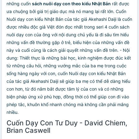
những cuốn
sách nuôi dạy con theo kiểu Nhật Bản
rất được
ưa chuộng bởi giá trị giáo dục mà nó mang lại rất lớn. Cuốn
Nuôi dạy con kiểu Nhật Bản của tác giả Akehashi Daiji là cuốn
được nhiều độc giả Việt đón đọc nhất trong seri 4 cuốn sách
nuôi dạy con của ông với nội dung chủ yếu là đi sâu tìm hiểu
những vấn đề thường gặp ở trẻ, biểu hiện của những vấn đề
này và cuối cùng là cách giải quyết những vấn đề trên. - Nội
dung: Thiết thực là những bài học, kinh nghiệm được đúc kết
từ những câu hỏi, những vướng mắc của ba mẹ trong cuộc
sống hàng ngày với con, cuốn Nuôi dạy con kiểu Nhật Bản
của tác giả Akehashi Daiji sẽ giúp ba mẹ có thể dễ dàng hiểu
con hơn, từ đó nắm bắt được tâm lý của con và có những
biện pháp ứng xử phù hợp, đồng thời có thể giúp con đi vào
phép tắc, khuôn khổ nhanh chóng mà không cần phải mắng
nhiều.
Cuốn Dạy Con Tư Duy - David Chiem,
Brian Caswell