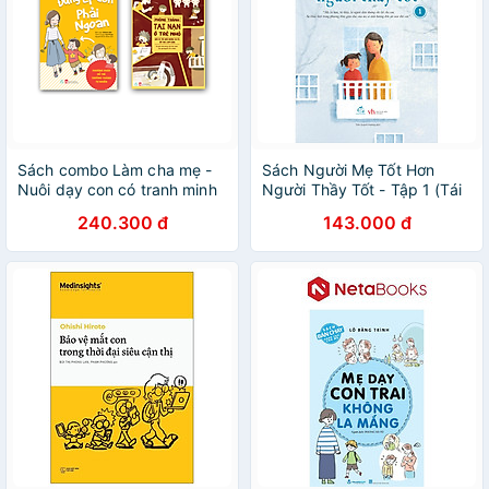
Sách combo Làm cha mẹ -
Sách Người Mẹ Tốt Hơn
Nuôi dạy con có tranh minh
Người Thầy Tốt - Tập 1 (Tái
họa (2Q: Đừng ép con phải
Bản)
240.300 đ
143.000 đ
ngoan + Phòng tránh tai nạn
ở trẻ nhỏ)