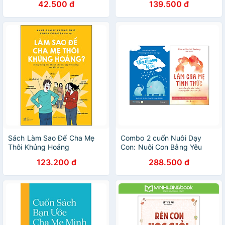
42.500 đ
139.500 đ
Sách Làm Sao Để Cha Mẹ
Combo 2 cuốn Nuôi Dạy
Thôi Khủng Hoảng
Con: Nuôi Con Bằng Yêu
Thương Dạy Con Bằng Lý Trí
123.200 đ
288.500 đ
+ Làm cha mẹ tỉnh thức