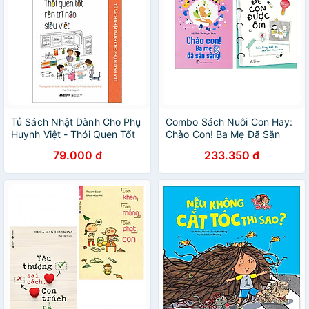
Tủ Sách Nhật Dành Cho Phụ
Combo Sách Nuôi Con Hay:
Huynh Việt - Thói Quen Tốt
Chào Con! Ba Mẹ Đã Sẵn
Rèn Trí Não Siêu Việt
Sàng + Để Con Được Ốm
79.000 đ
233.350 đ
(Bộ 2 Cuốn Cẩm Nang Chăm
Con Tinh Tế Dành Cho Bậc
Cha Mẹ / Tặng Kèm
Bookmark Green Life)