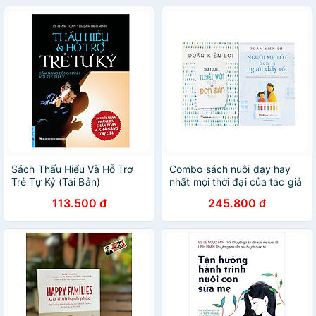
Con Nghe (Tặng kèm
Bookmark Happy Life)
Sách Thấu Hiểu Và Hỗ Trợ
Combo sách nuôi dạy hay
Trẻ Tự Kỷ (Tái Bản)
nhất mọi thời đại của tác giả
Doãn Kiến Lợi ( 2 cuốn)
113.500 đ
245.800 đ