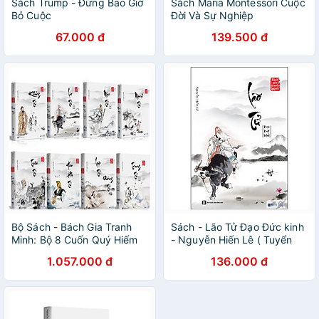
Sách Trump - Đừng Bao Giờ
Sách Maria Montessori Cuộc
Bỏ Cuộc
Đời Và Sự Nghiệp
67.000 đ
139.500 đ
Bộ Sách - Bách Gia Tranh
Sách - Lão Tử Đạo Đức kinh
Minh: Bộ 8 Cuốn Quý Hiếm
- Nguyễn Hiến Lê ( Tuyển
Của Nguyễn Hiến Lê
Tập Bách Gia Tranh Minh)
1.057.000 đ
136.000 đ