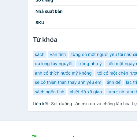
Nhà xuất bản
SKU
Từ khóa
sách
vãn tình
từng có một người yêu tôi như s
du long tùy nguyệt
trứng như ý
nếu một ngày c
anh có thích nước mỹ không
tôi có một chén rượ
sẽ có thiên thần thay anh yêu em
ảnh đế
lạc trì
sách ngôn tình
nhiệt độ xã giao
tam sinh tam t
Liên kết:
Set dưỡng săn mịn da và chống lão hóa L