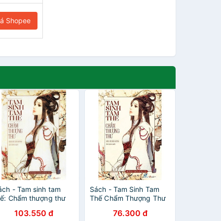
iá Shopee
ách - Tam sinh tam
Sách - Tam Sinh Tam
hế: Chẩm thượng thư
Thế Chẩm Thượng Thư
tập 1 (Tái Bản 2020)
103.550 đ
76.300 đ