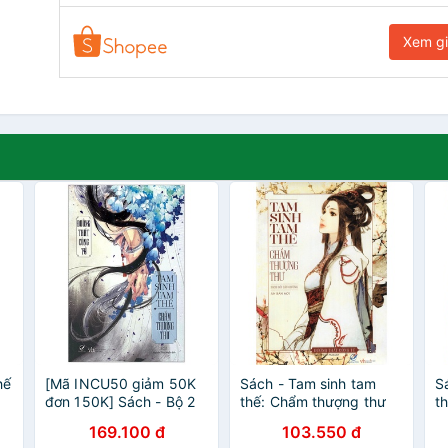
Xem g
hế
[Mã INCU50 giảm 50K
Sách - Tam sinh tam
S
đơn 150K] Sách - Bộ 2
thế: Chẩm thượng thư
t
cuốn Tam sinh tam thế:
169.100 đ
103.550 đ
Chẩm thượng thư 2