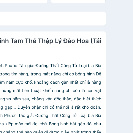
inh Tam Thế Thập Lý Đào Hoa (Tái
h Phước Tác giả: Đường Thất Công Tử Loại bìa Bìa
rong tim nàng, trong mắt nàng chỉ có bóng hình Đế
răm năm cực khổ, khoảng cách gần nhất chỉ là nàng
ưng mất tiên thuật khiến nàng chỉ còn là con vật
i nghìn năm sau, chàng vẫn độc thân, đặc biệt thích
 gặp… Duyên phận chỉ có thể nói là rất khó đoán.
h Phước Tác giả: Đường Thất Công Tử Loại bìa Bìa
a kiếp mòn mỏi đợi chờ. Bóng hình bắt gặp đó, như
 chẳng thể nào quên đi được giây phút trông thấy