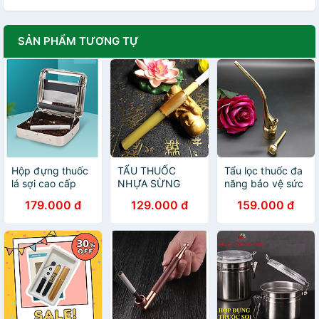
SẢN PHẨM TƯƠNG TỰ
Hộp đựng thuốc
TẨU THUỐC
Tẩu lọc thuốc đa
lá sợi cao cấp
NHỰA SỪNG
năng bảo vệ sức
hợp kim nhôm
CAO CẤP KIÊM
khỏe - TL012
179.000 đ
129.000 đ
159.000 đ
LỌC THUỐC BẢO
VỆ SỨC KHỎE