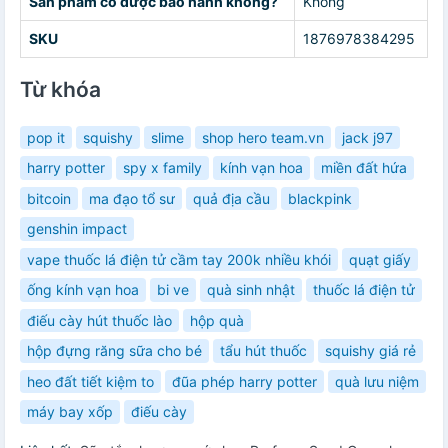
Sản phẩm có được bảo hành không?
Không
SKU
1876978384295
Từ khóa
pop it
squishy
slime
shop hero team.vn
jack j97
harry potter
spy x family
kính vạn hoa
miền đất hứa
bitcoin
ma đạo tổ sư
quả địa cầu
blackpink
genshin impact
vape thuốc lá điện tử cầm tay 200k nhiều khói
quạt giấy
ống kính vạn hoa
bi ve
quà sinh nhật
thuốc lá điện tử
điếu cày hút thuốc lào
hộp quà
hộp đựng răng sữa cho bé
tẩu hút thuốc
squishy giá rẻ
heo đất tiết kiệm to
đũa phép harry potter
quà lưu niệm
máy bay xốp
điếu cày