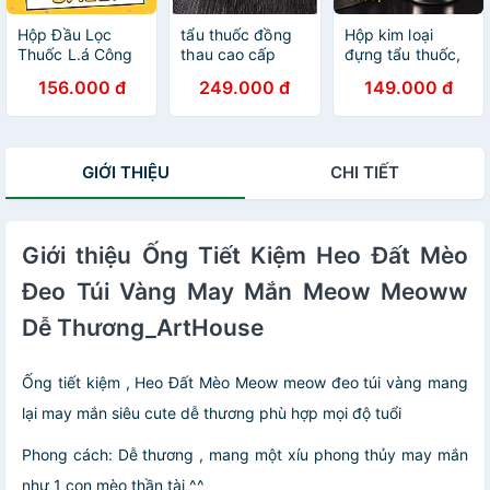
Hộp Đầu Lọc
tẩu thuốc đồng
Hộp kim loại
Thuốc L.á Công
thau cao cấp
đựng tẩu thuốc,
Nghệ Kép Nhật
sang trọng gắn
thuốc sợi, Shop
156.000 đ
249.000 đ
149.000 đ
Bản, Đầu Lọc Đa
sợi và diếu đều
Thành Nhi
Năng Dùng
được
STN7474
Chung Cho Tất
Cả Size Lớn &
GIỚI THIỆU
CHI TIẾT
Vừa & Nhỏ. Sử
Dụng Nhiều Lần
Có Hộp Đựng
Giới thiệu Ống Tiết Kiệm Heo Đất Mèo
Đeo Túi Vàng May Mắn Meow Meoww
Dễ Thương_ArtHouse
Ống tiết kiệm , Heo Đất Mèo Meow meow đeo túi vàng mang
lại may mắn siêu cute dễ thương phù hợp mọi độ tuổi
Phong cách: Dễ thương , mang một xíu phong thủy may mắn
như 1 con mèo thần tài ^^