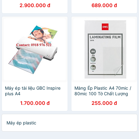
Hãng Deli - Chuyên Dụng Ép
2.900.000 đ
689.000 đ
Nhựa Dẻo, Màng Ảnh,
Poster - An Toàn Dễ Sử
Dụng - E2132 GQ402
Máy ép tài liệu GBC Inspire
Màng Ép Plastic A4 70mic /
plus A4
80mic 100 Tờ Chất Lượng
Cao Deli - Lưu Trữ Bảo Vệ
1.700.000 đ
255.000 đ
Tài Liệu, Ảnh Màu, Giấy Tờ
Khỏi Bụi Bẩn, Ẩm Móc Và
Nước - Dùng Trong Văn
Phòng, Trường Học - Hàng
Máy ép plastic
Chính Hãng - E3816 / E3819