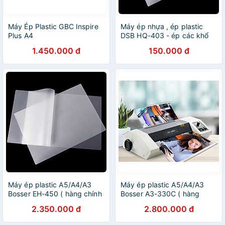
Máy Ép Plastic GBC Inspire
Máy ép nhựa , ép plastic
Plus A4
DSB HQ-403 - ép các khổ
giấy A6,A5, A4, ép bằng
1.450.000 đ
150.000 đ
khen, bảng giá menu, tờ rơi
quảng cáo, tranh ảnh lưu
niệm, thiết kế đẹp mắt, nhỏ
gọn cho văn phòng, gia đình
( hàng chính hãng )
Máy ép plastic A5/A4/A3
Máy ép plastic A5/A4/A3
Bosser EH-450 ( hàng chính
Bosser A3-330C ( hàng
hãng)
chính hãng )
2.350.000 đ
2.800.000 đ