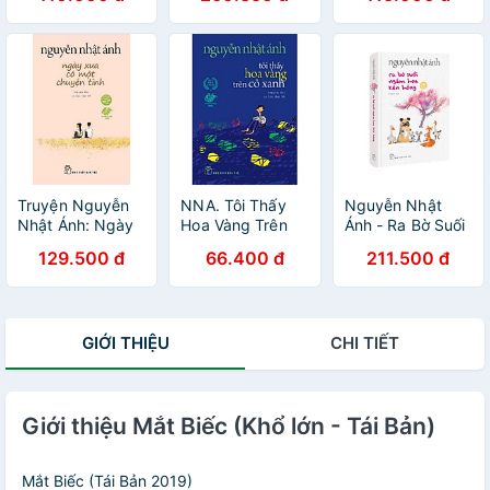
Ánh
Cảm Ơn Người
Nguyễn Nhật
Lớn + Cho Tôi Xin
Ánh
Một Vé Đi Tuổi
Thơ (Trọn bộ 3
cuốn sách của
Nguyễn Nhật
Ánh/ Tặng kèm
Bookmark Happy
Life)
Truyện Nguyễn
NNA. Tôi Thấy
Nguyễn Nhật
Nhật Ánh: Ngày
Hoa Vàng Trên
Ánh - Ra Bờ Suối
Xưa Có Một
Cỏ Xanh (khổ
Ngắm Hoa Kèn
129.500 đ
66.400 đ
211.500 đ
Chuyện Tình
nhỏ) - 80.000
Hồng - Bìa Cứng
(Tặng Kèm
Bookmark Happy
Life)
GIỚI THIỆU
CHI TIẾT
Giới thiệu Mắt Biếc (Khổ lớn - Tái Bản)
Mắt Biếc (Tái Bản 2019)