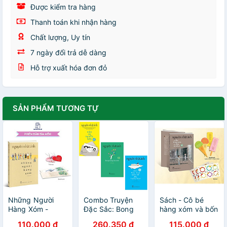
Được kiểm tra hàng
Thanh toán khi nhận hàng
Chất lượng, Uy tín
7 ngày đổi trả dễ dàng
Hỗ trợ xuất hóa đơn đỏ
SẢN PHẨM TƯƠNG TỰ
Những Người
Combo Truyện
Sách - Cô bé
Hàng Xóm -
Đặc Sắc: Bong
hàng xóm và bốn
Nguyễn Nhật
Bóng Lên Trời +
viên kẹo -
110.000 đ
260.350 đ
115.000 đ