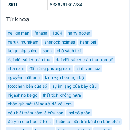
SKU
8386791607784
Từ khóa
neil gaiman
fahasa
1q84
harry potter
haruki murakami
sherlock holmes
hannibal
keigo higashino
sách
nhà sách tiki
đại việt sử ký toàn thư
đại việt sử ký toàn thư trọn bộ
nhã nam
đất rừng phương nam
kính vạn hoa
nguyễn nhật ánh
kính vạn hoa trọn bộ
totochan bên cửa sổ
sự im lặng của bầy cừu
higashino keigo
thất tịch không mưa
nhắn gửi một tôi người đã yêu em
nếu biết trăm năm là hữu hạn
hai số phận
để yên cho bác sĩ hiền
thiên tài bên trái kẻ điên bên phải