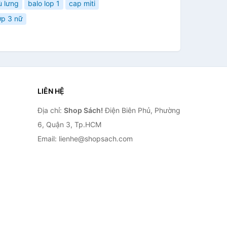
ù lưng
balo lop 1
cap miti
ớp 3 nữ
LIÊN HỆ
Địa chỉ:
Shop Sách!
Điện Biên Phủ, Phường
6, Quận 3, Tp.HCM
Email: lienhe@shopsach.com