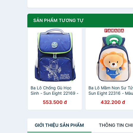
SẢN PHẨM TƯƠNG TỰ
Ba Lô Chống Gù Học
Ba Lô Mầm Non Sư Tử
Sinh - Sun Eight 22169 -
Sun Eight 22316 - Mà
Super Hero
Xanh Navy
553.500 đ
432.200 đ
GIỚI THIỆU
SẢN PHẨM
THÔNG TIN
CHI