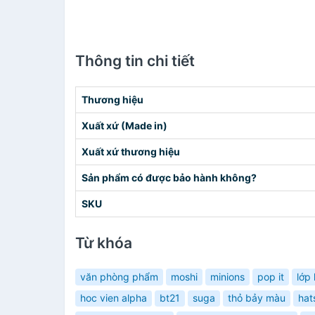
Thông tin chi tiết
Thương hiệu
Xuất xứ (Made in)
Xuất xứ thương hiệu
Sản phẩm có được bảo hành không?
SKU
Từ khóa
văn phòng phẩm
moshi
minions
pop it
lớp
hoc vien alpha
bt21
suga
thỏ bảy màu
hat