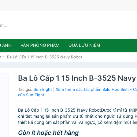
G ANH
VĂN PHÒNG PHẨM
QUÀ LƯU NIỆM
Ba Lô Cấp 1 15 Inch B-3525 Navy Robot
h
Ba Lô Cấp 1 15 Inch B-3525 Navy
Tác giả:
Sun Eight
|
Xem thêm các tác phẩm Balo Học Sinh - C
của Sun Eight
Ba Lô Cấp 1 15 Inch B-3525 Navy RobotĐược tỉ mỉ từ thiế
chi tiết mang lại sản phẩm ưu tú nhất cho người sử dụng.
thiết kế cong ôm sát phần vai và ngực, có kèm đệm mút êm
Còn ít hoặc hết hàng