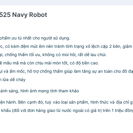
-3525 Navy Robot
ản phẩm ưu tú nhất cho người sử dụng.
ực, có kèm đệm mút êm nên tránh tính trạng xô lệch cặp 2 bên, giảm
, chống thấm tối ưu, không có mùi hôi, rất dễ lau chùi.
về mẫu mã mà còn chịu mài mòn tốt, có độ bền cao.
ụi và ẩm mốc, hỗ trợ chống thấm giúp làm tăng sự an toàn cho đồ đạ
n lửa dễ cháy
 ánh sáng, hình ảnh mang tính tham khảo
iện hành. Bên cạnh đó, tuỳ vào loại sản phẩm, hình thức và địa chỉ 
ẩu (đối với đơn hàng giao từ nước ngoài có giá trị trên 1 triệu đồng)