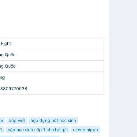
 Eight
ng Quốc
ng Quốc
ng
48809770038
te
bóp viết
hộp đựng bút học sinh
 1
cặp học sinh cấp 1 cho bé gái
clever hippo