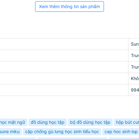
Xem thêm thông tin sản phẩm
Sun
Tru
Tru
Khô
99
 học mật ngữ
đồ dùng học tập
bộ đồ dùng học tập
hộp bút cu
sune miku
cặp chống gù lưng học sinh tiểu học
cap hoc sinh lop