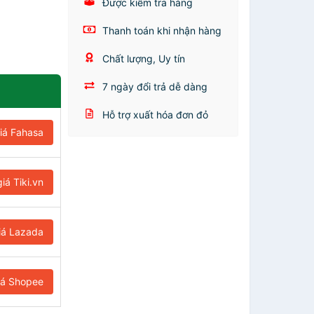
Được kiểm tra hàng
Thanh toán khi nhận hàng
Chất lượng, Uy tín
7 ngày đổi trả dễ dàng
Hỗ trợ xuất hóa đơn đỏ
iá Fahasa
iá Tiki.vn
iá Lazada
iá Shopee