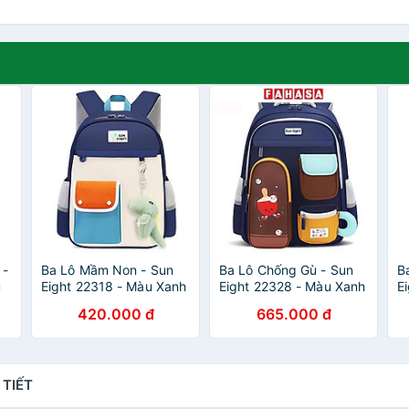
 -
Ba Lô Mầm Non - Sun
Ba Lô Chống Gù - Sun
B
u
Eight 22318 - Màu Xanh
Eight 22328 - Màu Xanh
E
Navy
Navy + Nâu
420.000 đ
665.000 đ
 TIẾT