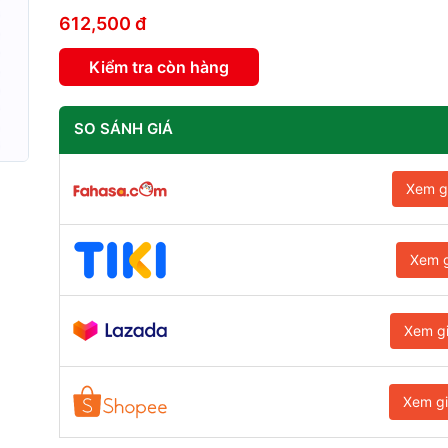
612,500 đ
Kiểm tra còn hàng
SO SÁNH GIÁ
Xem g
Xem g
Xem g
Xem g