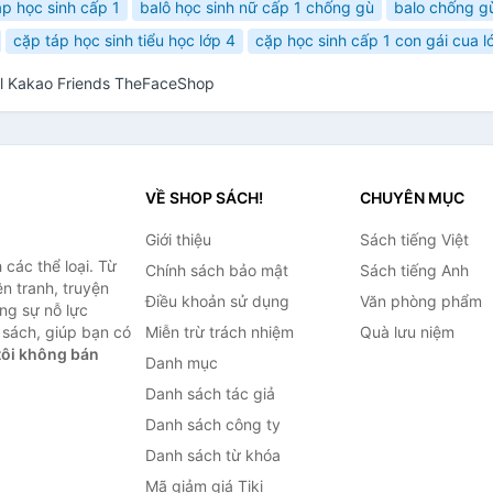
p học sinh cấp 1
balô học sinh nữ cấp 1 chống gù
balo chống g
cặp táp học sinh tiểu học lớp 4
cặp học sinh cấp 1 con gái cua l
il Kakao Friends TheFaceShop
VỀ SHOP SÁCH!
CHUYÊN MỤC
Giới thiệu
Sách tiếng Việt
các thể loại. Từ
Chính sách bảo mật
Sách tiếng Anh
ện tranh, truyện
Điều khoản sử dụng
Văn phòng phẩm
ng sự nỗ lực
sách, giúp bạn có
Miễn trừ trách nhiệm
Quà lưu niệm
ôi không bán
Danh mục
Danh sách tác giả
Danh sách công ty
Danh sách từ khóa
Mã giảm giá Tiki