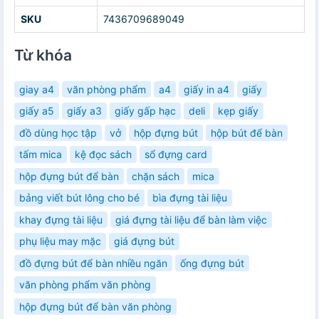
SKU
7436709689049
Từ khóa
giay a4
văn phòng phẩm
a4
giấy in a4
giấy
giấy a5
giấy a3
giấy gấp hạc
deli
kẹp giấy
đồ dùng học tập
vở
hộp đựng bút
hộp bút để bàn
tấm mica
kệ đọc sách
sổ đựng card
hộp đựng bút để bàn
chặn sách
mica
bảng viết bút lông cho bé
bìa đựng tài liệu
khay đựng tài liệu
giá đựng tài liệu để bàn làm việc
phụ liệu may mặc
giá đựng bút
đồ đựng bút để bàn nhiều ngăn
ống đựng bút
văn phòng phẩm văn phòng
hộp đựng bút để bàn văn phòng