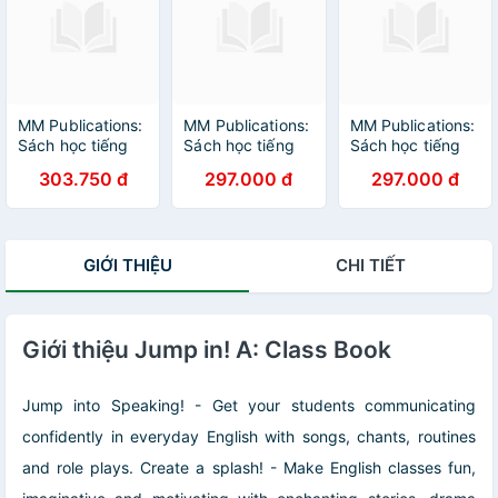
MM Publications:
MM Publications:
MM Publications:
Sách học tiếng
Sách học tiếng
Sách học tiếng
Anh - Luyện phát
Anh - Luyện phát
Anh - Luyện phát
303.750 đ
297.000 đ
297.000 đ
phát âmFunny
phát âmFunny
phát âm - Funny
Phonics 3
Phonics 3
Phonics 4
(Student's Book)
(Activity Book) +
(Activity Book) +
CD
CD
GIỚI THIỆU
CHI TIẾT
Giới thiệu Jump in! A: Class Book
Jump into Speaking! - Get your students communicating
confidently in everyday English with songs, chants, routines
and role plays. Create a splash! - Make English classes fun,