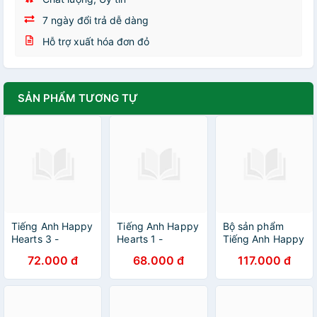
7 ngày đổi trả dễ dàng
Hỗ trợ xuất hóa đơn đỏ
SẢN PHẨM TƯƠNG TỰ
Tiếng Anh Happy
Tiếng Anh Happy
Bộ sản phẩm
Hearts 3 -
Hearts 1 -
Tiếng Anh Happy
Student's Book
Student's Book
Hearts 3 -
72.000 đ
68.000 đ
117.000 đ
Student's Book &
Workbook ((sách
bài học và bài
tập)