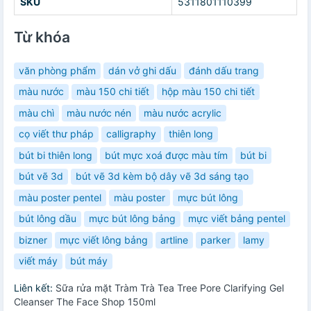
SKU
5311801110399
Từ khóa
văn phòng phẩm
dán vở ghi dấu
đánh dấu trang
màu nước
màu 150 chi tiết
hộp màu 150 chi tiết
màu chì
màu nước nén
màu nước acrylic
cọ viết thư pháp
calligraphy
thiên long
bút bi thiên long
bút mực xoá được màu tím
bút bi
bút vẽ 3d
bút vẽ 3d kèm bộ dây vẽ 3d sáng tạo
màu poster pentel
màu poster
mực bút lông
bút lông dầu
mực bút lông bảng
mực viết bảng pentel
bizner
mực viết lông bảng
artline
parker
lamy
viết máy
bút máy
Liên kết:
Sữa rửa mặt Tràm Trà Tea Tree Pore Clarifying Gel
Cleanser The Face Shop 150ml