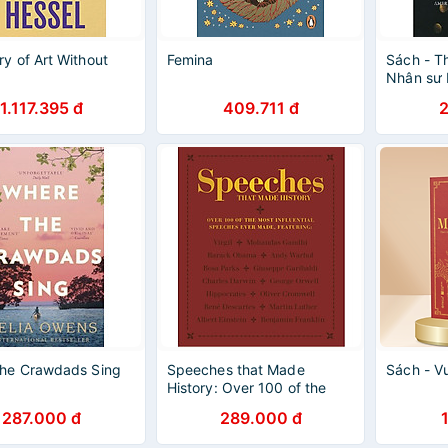
ry of Art Without
Femina
Sách - T
Nhân sư
1.117.395 đ
409.711 đ
the Crawdads Sing
Speeches that Made
Sách - V
History: Over 100 of the
most influential speeches
287.000 đ
289.000 đ
ever made