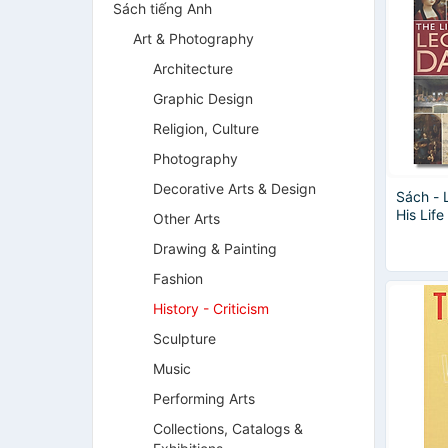
Sách tiếng Anh
Art & Photography
Architecture
Graphic Design
Religion, Culture
Photography
Decorative Arts & Design
Sách - 
His Lif
Other Arts
Images 
Drawing & Painting
Ormisto
bằng ti
Fashion
History - Criticism
Sculpture
Music
Performing Arts
Collections, Catalogs &