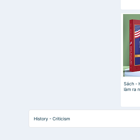
Sách - 
làm ra 
History - Criticism