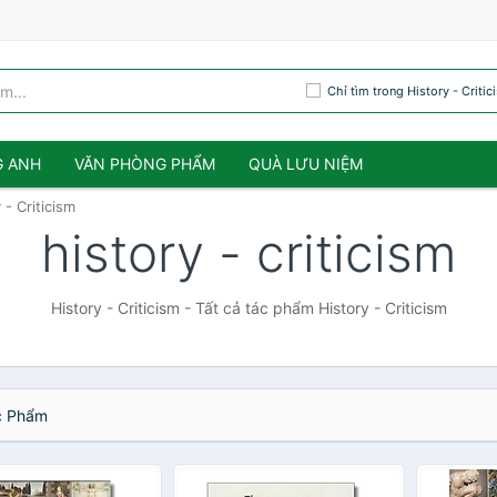
Chỉ tìm trong History - Critic
G ANH
VĂN PHÒNG PHẨM
QUÀ LƯU NIỆM
 - Criticism
history - criticism
History - Criticism - Tất cả tác phẩm History - Criticism
 Phẩm