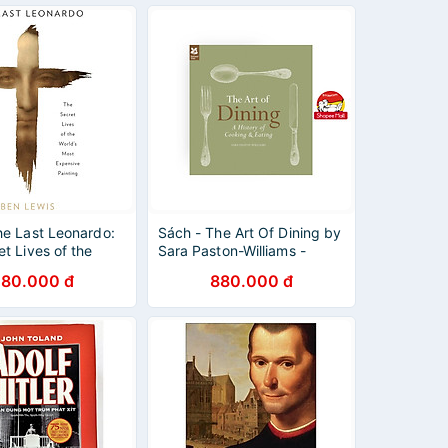
he Last Leonardo:
Sách - The Art Of Dining by
t Lives of the
Sara Paston-Williams -
Most Expensive
History /Cooking In English
80.000 đ
880.000 đ
by Ben Lewis -
n/ Art/ History in