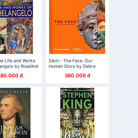
he Life and Works
Sách - The Face: Our
langelo by Rosalind
Human Story by Debra
Mancoff - Art /History in
80.000 đ
380.000 đ
English