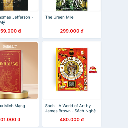
homas Jefferson -
The Green Mile
 Mỹ
259.000 đ
299.000 đ
ua Minh Mạng
Sách - A World of Art by
James Brown - Sách Nghệ
thuật tiếng Anh/ Art Book in
101.000 đ
480.000 đ
English