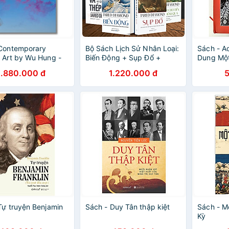
 Contemporary
Bộ Sách Lịch Sử Nhân Loại:
Sách - Ad
 Art by Wu Hung -
Biến Động + Sụp Đổ +
Dung Một
hệ thuật, tiếng anh
Súng, Vi Trùng Và Thép +
Bản 2020
1.880.000 đ
1.220.000 đ
Thế Giới Cho Đến Ngày
Hôm Qua (Jared Diamond)
Tự truyện Benjamin
Sách - Duy Tân thập kiệt
Sách - M
Kỳ