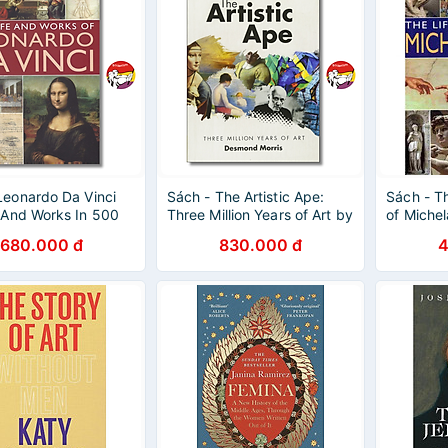
Leonardo Da Vinci
Sách - The Artistic Ape:
Sách - T
e And Works In 500
Three Million Years of Art by
of Miche
by Rosalind
Desmond Morris | Ngoại
Ormiston
680.000 đ
830.000 đ
4
n - Sách nghệ thuật
văn Bìa cứng
ếng anh