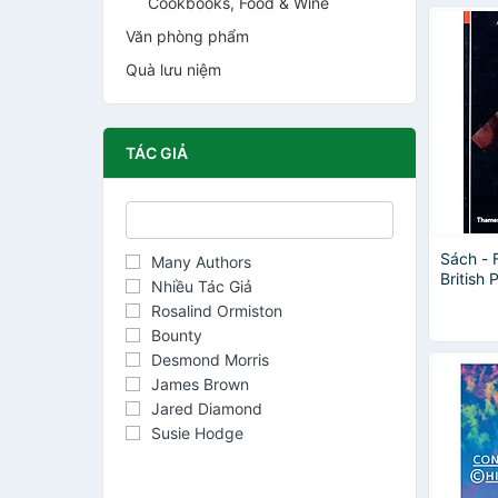
Cookbooks, Food & Wine
Văn phòng phẩm
Quà lưu niệm
TÁC GIẢ
Sách - 
Many Authors
British 
Nhiều Tác Giả
Holbein
Rosalind Ormiston
Andrew 
Bounty
Desmond Morris
James Brown
Jared Diamond
Susie Hodge