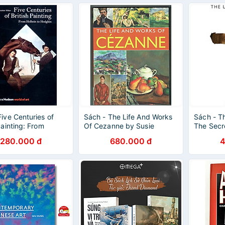
Five Centuries of
Sách - The Life And Works
Sách - T
Painting: From
Of Cezanne by Susie
The Secre
 to Hodgkin by
Hodge
World's 
280.000 đ
680.000 đ
4
Wilton
Painting 
Nonfictio
English