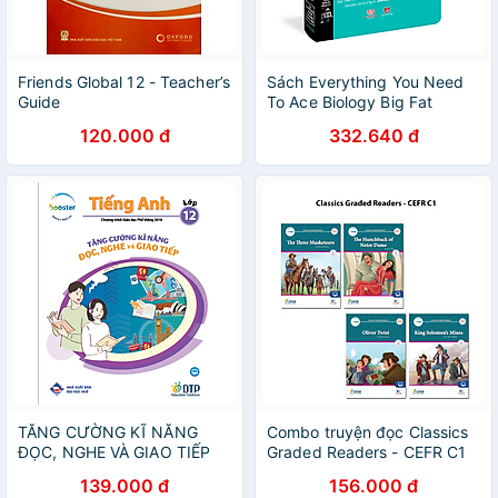
Friends Global 12 - Teacher’s
Sách Everything You Need
Guide
To Ace Biology Big Fat
Notebooks ( Sổ Tay Sinh
120.000 đ
332.640 đ
Học Tiếng Anh ) - Tổng Hợp
Kiến Thức Sinh Học Cho Học
Sinh Lớp 8 Đến Lớp 12 - Á
Châu Books, Bìa Cứng, In
Màu
TĂNG CƯỜNG KĨ NĂNG
Combo truyện đọc Classics
ĐỌC, NGHE VÀ GIAO TIẾP
Graded Readers - CEFR C1
TIẾNG ANH LỚP 12
139.000 đ
156.000 đ