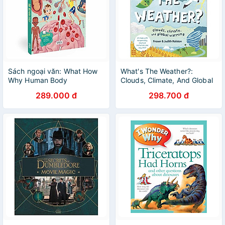
Sách ngoại văn: What How
What's The Weather?:
Why Human Body
Clouds, Climate, And Global
Warming
289.000 đ
298.700 đ