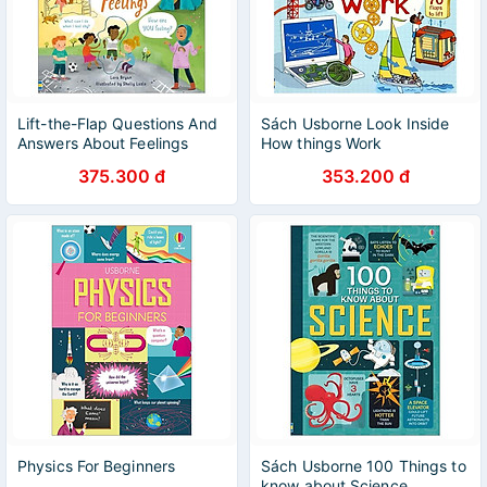
Lift-the-Flap Questions And
Sách Usborne Look Inside
Answers About Feelings
How things Work
375.300 đ
353.200 đ
Physics For Beginners
Sách Usborne 100 Things to
know about Science