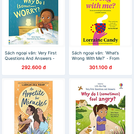
Sách ngoại văn: Very First
Sách ngoại văn: ‘What’s
Questions And Answers -
Wrong With Me?’ - From
Why Do I (Sometimes)
Unravelling To Reinvention -
292.600 đ
301.100 đ
Worry?
A Midlife Memoir