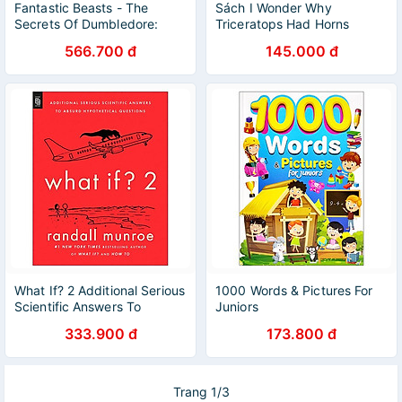
Fantastic Beasts - The
Sách I Wonder Why
Secrets Of Dumbledore:
Triceratops Had Horns
Movie Magic
566.700 đ
145.000 đ
What If? 2 Additional Serious
1000 Words & Pictures For
Scientific Answers To
Juniors
Absurd Hypothetical
333.900 đ
173.800 đ
Questions
Trang 1/3