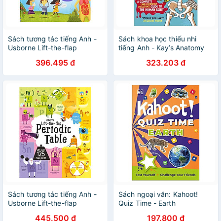
Sách tương tác tiếng Anh -
Sách khoa học thiếu nhi
Usborne Lift-the-flap
tiếng Anh - Kay’s Anatomy
Questions and Answers
396.495 đ
323.203 đ
about Your Body
Sách tương tác tiếng Anh -
Sách ngoại văn: Kahoot!
Usborne Lift-the-flap
Quiz Time - Earth
Periodic Table
445.500 đ
197.800 đ