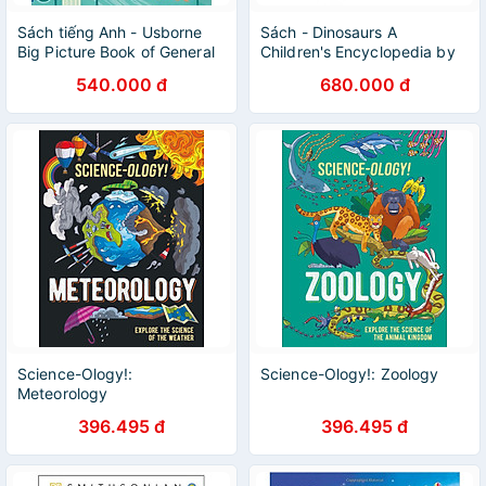
Sách tiếng Anh - Usborne
Sách - Dinosaurs A
Big Picture Book of General
Children's Encyclopedia by
Knowledge
DK - Sách tiếng anh
540.000 đ
680.000 đ
Science-Ology!:
Science-Ology!: Zoology
Meteorology
396.495 đ
396.495 đ