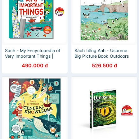
Sách - My Encyclopedia of
Sách tiếng Anh - Usborne
Very Important Things |
Big Picture Book Outdoors
Childrens Book / Ngoại văn
490.000 đ
526.500 đ
Thiếu nhi Bìa cứng