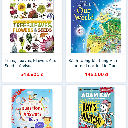
Trees, Leaves, Flowers And
Sách tương tác tiếng Anh -
Seeds: A Visual
Usborne Look Inside Our
Encyclopedia Of The Plant
World
549.900 đ
445.500 đ
Kingdom