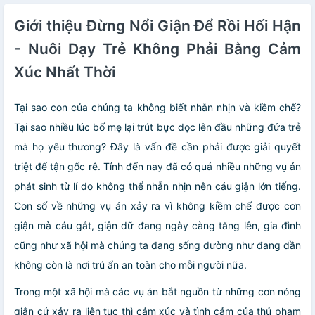
Giới thiệu Đừng Nổi Giận Để Rồi Hối Hận
- Nuôi Dạy Trẻ Không Phải Bằng Cảm
Xúc Nhất Thời
Tại sao con của chúng ta không biết nhẫn nhịn và kiềm chế?
Tại sao nhiều lúc bố mẹ lại trút bực dọc lên đầu những đứa trẻ
mà họ yêu thương? Đây là vấn đề cần phải được giải quyết
triệt để tận gốc rễ. Tính đến nay đã có quá nhiều những vụ án
phát sinh từ lí do không thể nhẫn nhịn nên cáu giận lớn tiếng.
Con số về những vụ án xảy ra vì không kiềm chế được cơn
giận mà cáu gắt, giận dữ đang ngày càng tăng lên, gia đình
cũng như xã hội mà chúng ta đang sống dường như đang dần
không còn là nơi trú ẩn an toàn cho mỗi người nữa.
Trong một xã hội mà các vụ án bắt nguồn từ những cơn nóng
giận cứ xảy ra liên tục thì cảm xúc và tình cảm của thủ phạm