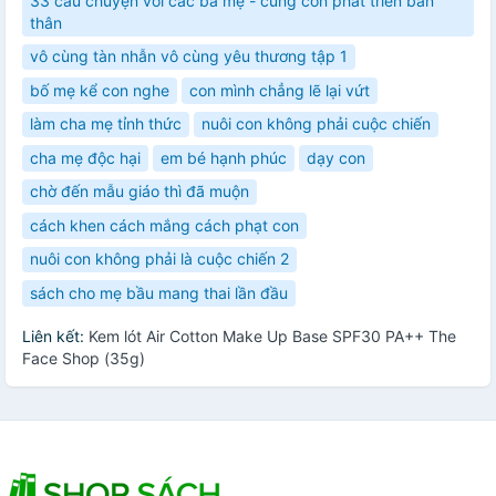
33 câu chuyện với các bà mẹ - cùng con phát triển bản
thân
vô cùng tàn nhẫn vô cùng yêu thương tập 1
bố mẹ kể con nghe
con mình chẳng lẽ lại vứt
làm cha mẹ tỉnh thức
nuôi con không phải cuộc chiến
cha mẹ độc hại
em bé hạnh phúc
dạy con
chờ đến mẫu giáo thì đã muộn
cách khen cách mắng cách phạt con
nuôi con không phải là cuộc chiến 2
sách cho mẹ bầu mang thai lần đầu
Liên kết:
Kem lót Air Cotton Make Up Base SPF30 PA++ The
Face Shop (35g)