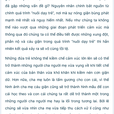
đã gặp những vấn đề gì? Nguyên nhân chính bắt nguồn từ
chính quá trình “nuôi dạy trẻ”, nơi mà sự nóng giận bùng phát
mạnh mẽ nhất và nguy hiểm nhất. Nếu như chúng ta không
thể nào vượt qua những giai đoạn phát triển cảm xúc mà
thông qua đó chúng ta có thể điều tiết được những xung đột,
phẫn nộ và cáu giận trong quá trình “nuôi dạy trẻ” thì hẳn
nhiên kết quả xảy ra sẽ vô cùng tồi tệ.
Những đứa trẻ không thể kiềm chế cảm xúc lớn lên sẽ có thể
trở thành những người cha người mẹ vừa vụng về khi tiết chế
cảm xúc của bản thân vừa khó khăn khi kiềm nén cơn giận
dữ. Hơn nữa, cha mẹ luôn là tấm gương cho con cái, vì thế
hình ảnh cha mẹ cáu giận cũng sẽ trở thành hình mẫu để con
cái học theo và con cái chúng ta rất dễ trở thành một trong
những người cha người mẹ hay la lối trong tương lai. Bởi lẽ
chúng sẽ vừa nhìn cha mẹ vừa tiếp thu cách xử lí cũng như