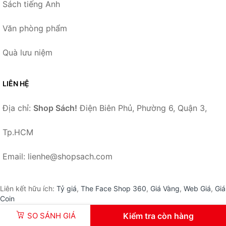
Sách tiếng Anh
Văn phòng phẩm
Quà lưu niệm
LIÊN HỆ
Địa chỉ:
Shop Sách!
Điện Biên Phủ, Phường 6, Quận 3,
Tp.HCM
Email: lienhe@shopsach.com
Liên kết hữu ích:
Tỷ giá
,
The Face Shop 360
,
Giá Vàng
,
Web Giá
,
Giá
Coin
SO SÁNH GIÁ
Kiểm tra còn hàng
© 2026 –
ShopSach.com
-
Shop Sách!
.