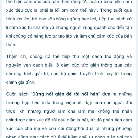
thể hiện cảm xúc của bản thân rằng: “À, hoá ra biểu hiện cảm
xúc tiêu cực là phải la lối om xòm thế này”. Trong suốt quá
trình lớn lên, trẻ con sẽ không ngừng học hỏi, tiếp thu cách xử
lí cảm xúc từ cha mẹ và những người xung quanh cho đến tận
khi chúng có năng lực tự tạo lập và làm chủ cảm xúc của bản
thân.
Thậm chí, chúng có thể tiếp thu một cách thụ động và
nguyên vẹn cách biểu lộ cảm xúc tức giận thông qua các
chương trình giải trí, các bộ phim truyền hình hay từ trong
chính gia đình.
Cuốn sách “
Đừng nổi giận để rồi hối hận
” đưa ra những
trường hợp tiêu biểu trong việcnuôi dạy con cái ngoài đời
thực, khi những người làm cha làm mẹ không thể nhẫn
nhịnđược cảm xúc để rồi cáu giận la hét, từ đó phân tích cảm
xúc của cha mẹ và con cái đồngthời đưa ra những phương
pháp cũng như cách xử lí để kiềm chế sự nóng giận với con