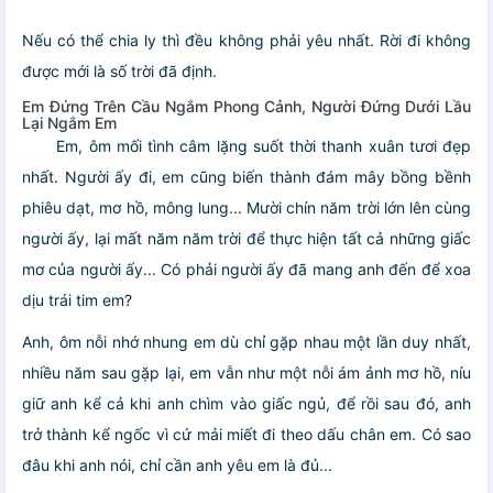
Nếu có thể chia ly thì đều không phải yêu nhất. Rời đi không
được mới là số trời đã định.
Em Đứng Trên Cầu Ngắm Phong Cảnh, Người Đứng Dưới Lầu
Lại Ngắm Em
Em, ôm mối tình câm lặng suốt thời thanh xuân tươi đẹp
nhất. Người ấy đi, em cũng biến thành đám mây bồng bềnh
phiêu dạt, mơ hồ, mông lung... Mười chín năm trời lớn lên cùng
người ấy, lại mất năm năm trời để thực hiện tất cả những giấc
mơ của người ấy... Có phải người ấy đã mang anh đến để xoa
dịu trái tim em?
Anh, ôm nỗi nhớ nhung em dù chỉ gặp nhau một lần duy nhất,
nhiều năm sau gặp lại, em vẫn như một nỗi ám ảnh mơ hồ, níu
giữ anh kể cả khi anh chìm vào giấc ngủ, để rồi sau đó, anh
trở thành kể ngốc vì cứ mải miết đi theo dấu chân em. Có sao
đâu khi anh nói, chỉ cần anh yêu em là đủ...