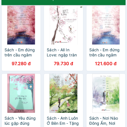
Sách - Em đứng
Sách - All In
Sách - Em đứng
trên cầu ngắm
Love: ngập tràn
trên cầu ngắm
phong cảnh,
yêu thương
phong cảnh,
97.280 đ
79.730 đ
121.600 đ
người đứng trên
người đứng trên
lầu ngắm lại em
lầu lại ngắm em
Sách - Yêu đúng
Sách - Anh Luôn
Sách - Nơi Nào
lúc gặp đúng
Ở Bên Em - Tặng
Đông Ấm, Nơi