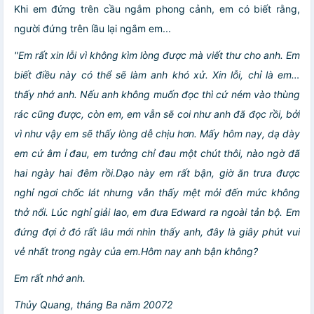
Khi em đứng trên cầu ngắm phong cảnh, em có biết rằng,
người đứng trên lầu lại ngắm em...
"Em rất xin lỗi vì không kìm lòng được mà viết thư cho anh. Em
biết điều này có thể sẽ làm anh khó xử. Xin lỗi, chỉ là em…
thấy nhớ anh. Nếu anh không muốn đọc thì cứ ném vào thùng
rác cũng được, còn em, em vẫn sẽ coi như anh đã đọc rồi, bởi
vì như vậy em sẽ thấy lòng dễ chịu hơn. Mấy hôm nay, dạ dày
em cứ âm ỉ đau, em tưởng chỉ đau một chút thôi, nào ngờ đã
hai ngày hai đêm rồi.Dạo này em rất bận, giờ ăn trưa được
nghỉ ngơi chốc lát nhưng vẫn thấy mệt mỏi đến mức không
thở nổi. Lúc nghỉ giải lao, em đưa Edward ra ngoài tản bộ. Em
đứng đợi ở đó rất lâu mới nhìn thấy anh, đây là giây phút vui
vẻ nhất trong ngày của em.Hôm nay anh bận không?
Em rất nhớ anh.
Thủy Quang, tháng Ba năm 20072