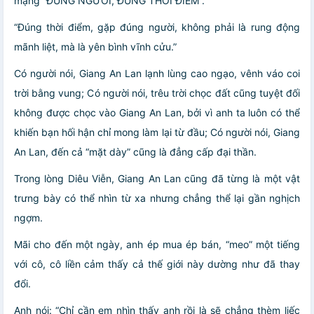
mạng “ĐÚNG NGƯỜI, ĐÚNG THỜI ĐIỂM”.
“Đúng thời điểm, gặp đúng người, không phải là rung động
mãnh liệt, mà là yên bình vĩnh cửu.”
Có người nói, Giang An Lan lạnh lùng cao ngạo, vênh váo coi
trời bằng vung; Có người nói, trêu trời chọc đất cũng tuyệt đối
không được chọc vào Giang An Lan, bởi vì anh ta luôn có thể
khiến bạn hối hận chỉ mong làm lại từ đầu; Có người nói, Giang
An Lan, đến cả “mặt dày” cũng là đẳng cấp đại thần.
Trong lòng Diêu Viễn, Giang An Lan cũng đã từng là một vật
trưng bày có thể nhìn từ xa nhưng chẳng thể lại gần nghịch
ngợm.
Mãi cho đến một ngày, anh ép mua ép bán, “meo” một tiếng
với cô, cô liền cảm thấy cả thế giới này dường như đã thay
đổi.
Anh nói: “Chỉ cần em nhìn thấy anh rồi là sẽ chẳng thèm liếc