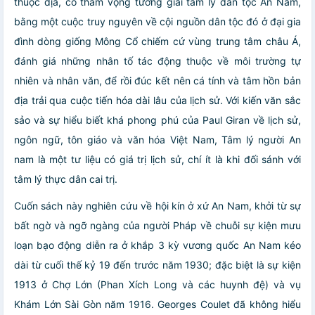
thuộc địa, có tham vọng tường giải tâm lý dân tộc An Nam,
bằng một cuộc truy nguyên về cội nguồn dân tộc đó ở đại gia
đình dòng giống Mông Cổ chiếm cứ vùng trung tâm châu Á,
đánh giá những nhân tố tác động thuộc về môi trường tự
nhiên và nhân văn, để rồi đúc kết nên cá tính và tâm hồn bản
địa trải qua cuộc tiến hóa dài lâu của lịch sử. Với kiến văn sắc
sảo và sự hiểu biết khá phong phú của Paul Giran về lịch sử,
ngôn ngữ, tôn giáo và văn hóa Việt Nam, Tâm lý người An
nam là một tư liệu có giá trị lịch sử, chí ít là khi đối sánh với
tâm lý thực dân cai trị.
Cuốn sách này nghiên cứu về hội kín ở xứ An Nam, khởi từ sự
bất ngờ và ngỡ ngàng của người Pháp về chuỗi sự kiện mưu
loạn bạo động diễn ra ở khắp 3 kỳ vương quốc An Nam kéo
dài từ cuối thế kỷ 19 đến trước năm 1930; đặc biệt là sự kiện
1913 ở Chợ Lớn (Phan Xích Long và các huynh đệ) và vụ
Khám Lớn Sài Gòn năm 1916. Georges Coulet đã không hiểu