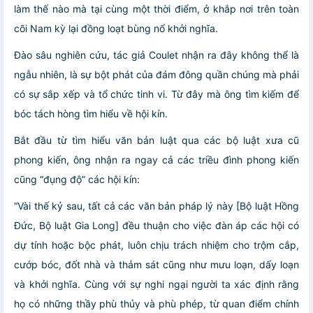
làm thế nào mà tại cùng một thời điểm, ở khắp nơi trên toàn
cõi Nam kỳ lại đồng loạt bùng nổ khởi nghĩa.
Đào sâu nghiên cứu, tác giả Coulet nhận ra đây không thể là
ngẫu nhiên, là sự bột phát của đám đông quần chúng mà phải
có sự sắp xếp và tổ chức tinh vi. Từ đây mà ông tìm kiếm để
bóc tách hòng tìm hiểu về hội kín.
Bắt đầu từ tìm hiểu văn bản luật qua các bộ luật xưa cũ
phong kiến, ông nhận ra ngay cả các triều đình phong kiến
cũng “đụng độ” các hội kín:
“Vài thế kỷ sau, tất cả các văn bản pháp lý này [Bộ luật Hồng
Đức, Bộ luật Gia Long] đều thuận cho việc đàn áp các hội có
dự tính hoặc bộc phát, luôn chịu trách nhiệm cho trộm cắp,
cướp bóc, đốt nhà và thảm sát cũng như mưu loạn, dấy loạn
và khởi nghĩa. Cùng với sự nghi ngại người ta xác định rằng
họ có những thầy phù thủy và phù phép, từ quan điểm chính