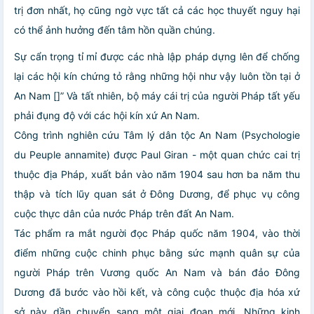
trị đơn nhất, họ cũng ngờ vực tất cả các học thuyết nguy hại
có thể ảnh hưởng đến tâm hồn quần chúng.
Sự cẩn trọng tỉ mỉ được các nhà lập pháp dựng lên để chống
lại các hội kín chứng tỏ rằng những hội như vậy luôn tồn tại ở
An Nam []” Và tất nhiên, bộ máy cái trị của người Pháp tất yếu
phải đụng độ với các hội kín xứ An Nam.
Công trình nghiên cứu Tâm lý dân tộc An Nam (Psychologie
du Peuple annamite) được Paul Giran - một quan chức cai trị
thuộc địa Pháp, xuất bản vào năm 1904 sau hơn ba năm thu
thập và tích lũy quan sát ở Đông Dương, để phục vụ công
cuộc thực dân của nước Pháp trên đất An Nam.
Tác phẩm ra mắt người đọc Pháp quốc năm 1904, vào thời
điểm những cuộc chinh phục bằng sức mạnh quân sự của
người Pháp trên Vương quốc An Nam và bán đảo Đông
Dương đã bước vào hồi kết, và công cuộc thuộc địa hóa xứ
sở này dần chuyển sang một giai đoạn mới. Những kinh