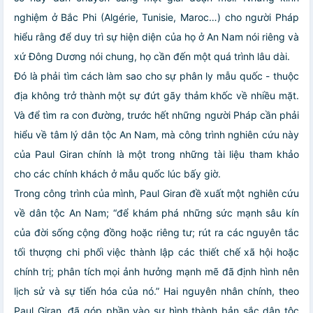
nghiệm ở Bắc Phi (Algérie, Tunisie, Maroc…) cho người Pháp
hiểu rằng để duy trì sự hiện diện của họ ở An Nam nói riêng và
xứ Đông Dương nói chung, họ cần đến một quá trình lâu dài.
Đó là phải tìm cách làm sao cho sự phân ly mẫu quốc - thuộc
địa không trở thành một sự đứt gãy thảm khốc về nhiều mặt.
Và để tìm ra con đường, trước hết những người Pháp cần phải
hiểu về tâm lý dân tộc An Nam, mà công trình nghiên cứu này
của Paul Giran chính là một trong những tài liệu tham khảo
cho các chính khách ở mẫu quốc lúc bấy giờ.
Trong công trình của mình, Paul Giran đề xuất một nghiên cứu
về dân tộc An Nam; “để khám phá những sức mạnh sâu kín
của đời sống cộng đồng hoặc riêng tư; rút ra các nguyên tắc
tối thượng chi phối việc thành lập các thiết chế xã hội hoặc
chính trị; phân tích mọi ảnh hưởng mạnh mẽ đã định hình nên
lịch sử và sự tiến hóa của nó.” Hai nguyên nhân chính, theo
Paul Giran, đã góp phần vào sự hình thành bản sắc dân tộc