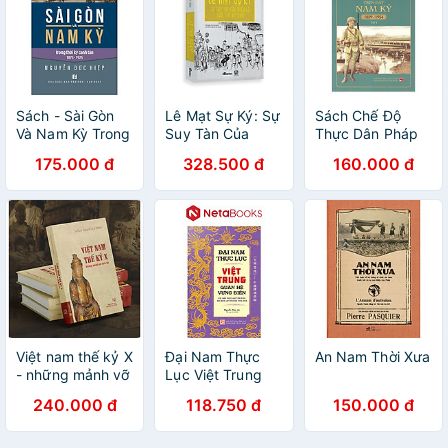
Sách - Sài Gòn
Lê Mạt Sự Ký: Sự
Sách Chế Độ
Và Nam Kỳ Trong
Suy Tàn Của
Thực Dân Pháp
Thời Kỳ Canh Tân
Triều Lê Cuối Thế
Trên Đất Nam Kỳ
175.000 đ
328.500 đ
160.000 đ
1875 - 1925 -
Kỷ XVIII (Bìa
- Tập 1 (1859-
Huỳnh Ngọc
Cứng) - Tái Bản
1954)
Trảng - NXB
2020
Tổng Hợp
Việt nam thế kỷ X
Đại Nam Thực
An Nam Thời Xưa
- những mảnh vỡ
Lục Việt Trung
lịch sử
Quan Hệ Vựng
240.000 đ
118.750 đ
150.000 đ
Biên