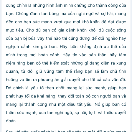
cũng chính là những hình ảnh minh chứng cho thành công của
bạn. Chúng đánh tan bóng ma của nghi ngờ và sợ hãi, mang
đến cho bạn sức mạnh vượt qua mọi khó khăn để đạt được
mục tiêu. Cho dù bạn có gia cảnh khốn khó, dù cuộc sống
của bạn bị bủa vây thế nào thì cũng đừng để đói nghèo hay
nghịch cảnh kìm giữ bạn. Hãy luôn khẳng định ưu thế của
mình trong mọi hoàn cảnh. Hãy tin vào bản thân, hãy tâm
niệm rằng bạn có thể kiểm soát những gì đang diễn ra xung
quanh, từ đó, giữ vững tâm thế rằng bạn sẽ làm chủ tình
huống và tìm ra phương án giải quyết cho tất cả các vấn đề.
Đó chính là yếu tố then chốt mang lại sức mạnh, giúp bạn
phát huy tối đa khả năng, thay đổi toàn bộ con người bạn và
mang lại thành công như một điều tất yếu. Nó giúp bạn có
thêm sức mạnh, xua tan nghi ngờ, sợ hãi, tự ti và thiếu quyết
đoán.
Sau khi gấp cuốn sách lại, bạn sẽ nhận ra một điều: sức mạnh