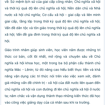
về: Sứ mệnh lịch sử của giai cấp công nhân; Chủ nghĩa xã hội
và thời kỳ quá độ lên chủ nghĩa xã hội; Nền dân chủ và Nhà
nước xã hội chủ nghĩa; Cơ cấu xã hội - giai cấp và liên minh
giai cấp, tầng lớp trong thời kỳ quá độ lên chủ nghĩa xã hội;
Vấn đề dân tộc và tôn giáo trong thời kỳ quá độ lên chủ nghĩa
xã hội; Vấn đề gia đình trong thời kỳ quá độ lên chủ nghĩa xã
hội.
Giáo trình nhằm giúp sinh viên, học viên nắm được những tri
thức cơ bản, cốt lõi nhất, mở rộng và chuyên sâu về Chủ
nghĩa xã hội khoa học, một trong ba bộ phận cấu thành chủ
nghĩa Mác - Lênin; từ đó nâng cao hiểu biết thực tiễn và khả
năng vận dụng các tri thức nói trên vào việc xem xét, đánh
giá những vấn đề chính trị - xã hội của đất nước liên quan đến
chủ nghĩa xã hội và con đường đi lên chủ nghĩa xã hội ở nước
ta; nắm chắc và vận dụng thành thạo những kiến thức đã học
vào công việc giảng dạy của cá nhân sau khi ra trường.