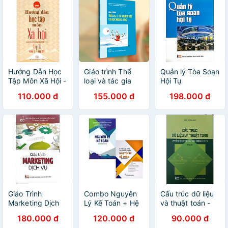
Hướng Dẫn Học
Giáo trình Thể
Quản lý Tòa Soạn
Tập Môn Xã Hội -
loại và tác gia
Hội Tụ
Tập 2 (Lớp 7 -
tiêu biểu văn học
110.000 đ
155.000 đ
198.000 đ
Lớp 10)
Phương Đông
Giáo Trình
Combo Nguyên
Cấu trúc dữ liệu
Marketing Dịch
Lý Kế Toán + Hệ
và thuật toán -
Vụ
Thống Bài Tập &
Tập 2 (Phân tích
180.000 đ
120.000 đ
90.000 đ
Câu Hỏi Trắc
và cài đặt trên