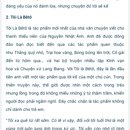
đáng yêu của nó đánh lừa, nhưng chuyện đó tôi sẽ kể
2. Tôi Là Bêtô
Tôi Là Bêtô là tác phẩm mới nhất của nhà văn chuyên viết cho
thanh thiếu niên của Nguyễn Nhật Ánh. Anh đã được đông
đảo bạn đọc biết đến qua các tác phẩm quen thuộc
như Thằng quỷ nhỏ, Trại hoa vàng, Bong bóng lên trời, Cô gái
đến từ hôm qua… và hai bộ truyện nhiều tập Kính vạn
hoa và Chuyện xứ Lang Biang. Với Tôi là Bêtô, đây là lần đầu
tiên anh viết một tác phẩm qua lời kể của một chú cún. Trong
thiên truyện này, thế giới được nhìn một cách trong trẻo
nhưng lồng trong đó không thiếu những ý tứ thâm trầm, khiến
người đọc phải ngẫm nghĩ. Đây chắc chắn là tác phẩm không
chỉ dành cho trẻ em.
"
Tôi xa quê từ rất sớm. Có lẽ vì vậy, đối với tôi tuổi thơ là một
vùng trời luôn lung linh trong ký ức. Tôi vẫn còn nhớ rõ hình