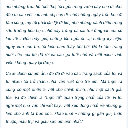
ảnh những trưa hè tuổi thơ, tôi ngồi trong vườn cây nhà dì chơi
đùa ra sao với các anh chị con dì, nhớ những ngày trốn học đi
tắm sông, mẹ tôi phải lặn lội đi tìm, nhớ những cánh diều trong
sân trường tiểu học, nhớ cây trứng cá sai trái ở ngoài cửa sổ
lớp tôi… Đến bây giờ, những lúc ngồi ôn lại những kỷ niệm
ngày xưa còn bé, tôi luôn cảm thấy bồi hồi. Đó là tâm trạng
nuối tiếc của kẻ đã rời xa sân ga tuổi nhỏ và biết mình vĩnh
viễn không quay lại được.
Có lẽ chính sự ám ảnh đó đã đi vào các trang sách của tôi và
tự nhiên tôi trở thành nhà văn viết cho trẻ em. Mà thực ra
cũng có một phần là viết cho chính mình, như một cách giải
tỏa. Và đó chính là "thực tế" quan trọng nhất của tôi. Vì tôi
nghĩ một nhà văn chỉ viết hay, viết xúc động nhất về những gì
làm cho anh ta bức xúc, khao khát - những gì gần gũi, thân
thuộc, máu thịt và giàu sức ám ảnh nhất."