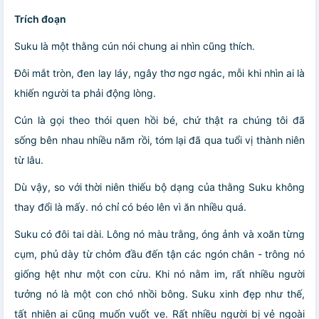
Trích đoạn
Suku là một thằng cún nói chung ai nhìn cũng thích.
Đôi mắt tròn, đen lay láy, ngây thơ ngơ ngác, mỗi khi nhìn ai là
khiến người ta phải động lòng.
Cún là gọi theo thói quen hồi bé, chứ thật ra chúng tôi đã
sống bên nhau nhiều năm rồi, tóm lại đã qua tuổi vị thành niên
từ lâu.
Dù vậy, so với thời niên thiếu bộ dạng của thằng Suku không
thay đổi là mấy. nó chỉ có béo lên vì ăn nhiều quá.
Suku có đôi tai dài. Lông nó màu trằng, óng ảnh và xoăn từng
cụm, phủ dày từ chỏm đầu đến tận các ngón chân - trông nó
giống hệt như một con cừu. Khi nó nằm im, rất nhiều người
tưởng nó là một con chó nhồi bông. Suku xinh đẹp như thế,
tất nhiên ai cũng muốn vuốt ve. Rất nhiều người bị vẻ ngoài