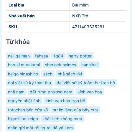
Loại bìa
Bìa mềm
Nhà xuất bản
NXB Trẻ
SKU
4711403335281
Từ khóa
neil gaiman
fahasa
1q84
harry potter
haruki murakami
sherlock holmes
hannibal
keigo higashino
sách
nhà sách tiki
đại việt sử ký toàn thư
đại việt sử ký toàn thư trọn bộ
nhã nam
đất rừng phương nam
kính vạn hoa
nguyễn nhật ánh
kính vạn hoa trọn bộ
totochan bên cửa sổ
sự im lặng của bầy cừu
higashino keigo
thất tịch không mưa
nhắn gửi một tôi người đã yêu em