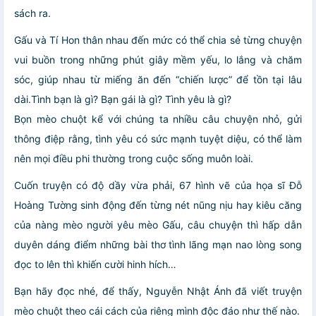
sách ra.
Gấu và Tí Hon thân nhau đến mức có thể chia sẻ từng chuyện
vui buồn trong những phút giây mềm yếu, lo lắng và chăm
sóc, giúp nhau từ miếng ăn đến “chiến lược” để tồn tại lâu
dài.Tình bạn là gì? Bạn gái là gì? Tình yêu là gì?
Bọn mèo chuột kể với chúng ta nhiều câu chuyện nhỏ, gửi
thông điệp rằng, tình yêu có sức mạnh tuyệt diệu, có thể làm
nên mọi điều phi thường trong cuộc sống muôn loài.
Cuốn truyện có độ dầy vừa phải, 67 hình vẽ của họa sĩ Đỗ
Hoàng Tường sinh động đến từng nét nũng nịu hay kiêu căng
của nàng mèo người yêu mèo Gấu, câu chuyện thì hấp dẫn
duyên dáng điểm những bài thơ tình lãng mạn nao lòng song
đọc to lên thì khiến cười hinh hích…
Bạn hãy đọc nhé, để thấy, Nguyễn Nhật Ánh đã viết truyện
mèo chuột theo cái cách của riêng mình độc đáo như thế nào.