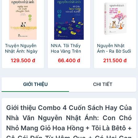
Thơ (Trọn bộ 3
cuốn sách của
Nguyễn Nhật
Ánh/ Tặng kèm
Bookmark Happy
Life)
Truyện Nguyễn
NNA. Tôi Thấy
Nguyễn Nhật
Nhật Ánh: Ngày
Hoa Vàng Trên
Ánh - Ra Bờ Suối
Xưa Có Một
Cỏ Xanh (khổ
Ngắm Hoa Kèn
129.500 đ
66.400 đ
211.500 đ
Chuyện Tình
nhỏ) - 80.000
Hồng - Bìa Cứng
(Tặng Kèm
Bookmark Happy
Life)
GIỚI THIỆU
CHI TIẾT
Giới thiệu Combo 4 Cuốn Sách Hay Của
Nhà Văn Nguyễn Nhật Ánh: Con Chó
Nhỏ Mang Giỏ Hoa Hồng + Tôi Là Bêtô +