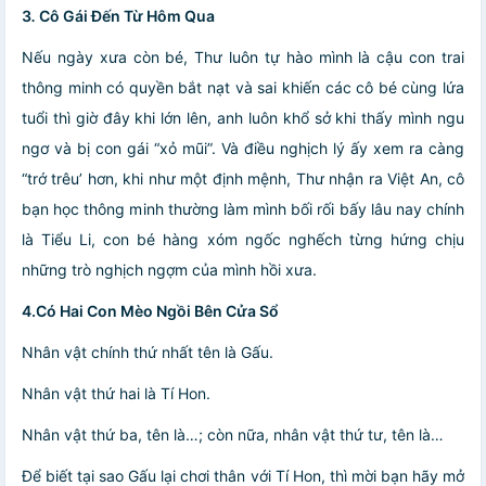
3
.
Cô Gái Đến Từ Hôm Qua
Nếu ngày xưa còn bé, Thư luôn tự hào mình là cậu con trai
thông minh có quyền bắt nạt và sai khiến các cô bé cùng lứa
tuổi thì giờ đây khi lớn lên, anh luôn khổ sở khi thấy mình ngu
ngơ và bị con gái “xỏ mũi”. Và điều nghịch lý ấy xem ra càng
“trớ trêu’ hơn, khi như một định mệnh, Thư nhận ra Việt An, cô
bạn học thông minh thường làm mình bối rối bấy lâu nay chính
là Tiểu Li, con bé hàng xóm ngốc nghếch từng hứng chịu
những trò nghịch ngợm của mình hồi xưa.
4.
Có Hai Con Mèo Ngồi Bên Cửa Sổ
Nhân vật chính thứ nhất tên là Gấu.
Nhân vật thứ hai là Tí Hon.
Nhân vật thứ ba, tên là…; còn nữa, nhân vật thứ tư, tên là…
Để biết tại sao Gấu lại chơi thân với Tí Hon, thì mời bạn hãy mở