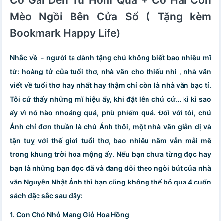
Cô Gái Đến Từ Hôm Qua + Có Hai Con
Mèo Ngồi Bên Cửa Sổ ( Tặng kèm
Bookmark Happy Life)
Nhắc về - người ta dành tặng chú không biết bao nhiêu mĩ
từ: hoàng tử của tuổi thơ, nhà văn cho thiếu nhi , nhà văn
viết về tuổi thơ hay nhất hay thậm chí còn là nhà văn bạc tỉ.
Tôi cứ thấy những mĩ hiệu ấy, khi đặt lên chú cứ… kì kì sao
ấy vì nó hào nhoáng quá, phù phiếm quá. Đối với tôi, chú
Ánh chỉ đơn thuần là chú Ánh thôi, một nhà văn giản dị và
tận tuỵ với thế giới tuổi thơ, bao nhiêu năm vẫn mải mê
trong khung trời hoa mộng ấy. Nếu bạn chưa từng đọc hay
bạn là những bạn đọc đã và đang dõi theo ngòi bút của nhà
văn Nguyễn Nhật Ánh thì bạn cũng không thể bỏ qua 4 cuốn
sách đặc sắc sau đây:
1.
Con Chó Nhỏ Mang Giỏ Hoa Hồng