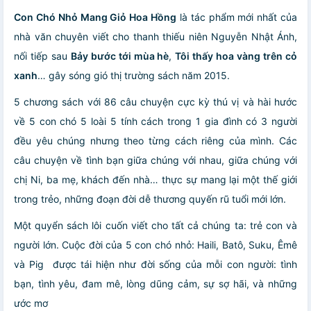
Con Chó Nhỏ Mang Giỏ Hoa Hồng
là tác phẩm mới nhất của
nhà văn chuyên viết cho thanh thiếu niên Nguyễn Nhật Ánh,
nối tiếp sau
Bảy bước tới mùa hè
,
Tôi thấy hoa vàng trên cỏ
xanh
… gây sóng gió thị trường sách năm 2015.
5 chương sách với 86 câu chuyện cực kỳ thú vị và hài hước
về 5 con chó 5 loài 5 tính cách trong 1 gia đình có 3 người
đều yêu chúng nhưng theo từng cách riêng của mình. Các
câu chuyện về tình bạn giữa chúng với nhau, giữa chúng với
chị Ni, ba mẹ, khách đến nhà… thực sự mang lại một thế giới
trong trẻo, những đoạn đời dễ thương quyến rũ tuổi mới lớn.
Một quyển sách lôi cuốn viết cho tất cả chúng ta: trẻ con và
người lớn. Cuộc đời của 5 con chó nhỏ: Haili, Batô, Suku, Êmê
và Pig được tái hiện như đời sống của mỗi con người: tình
bạn, tình yêu, đam mê, lòng dũng cảm, sự sợ hãi, và những
ước mơ