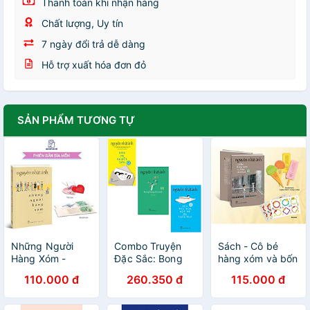
Thanh toán khi nhận hàng
Chất lượng, Uy tín
7 ngày đổi trả dễ dàng
Hỗ trợ xuất hóa đơn đỏ
SẢN PHẨM TƯƠNG TỰ
Những Người
Combo Truyện
Sách - Cô bé
Hàng Xóm -
Đặc Sắc: Bong
hàng xóm và bốn
Nguyễn Nhật
Bóng Lên Trời +
viên kẹo -
110.000 đ
260.350 đ
115.000 đ
Ánh
Cảm Ơn Người
Nguyễn Nhật
Lớn + Cho Tôi Xin
Ánh
Một Vé Đi Tuổi