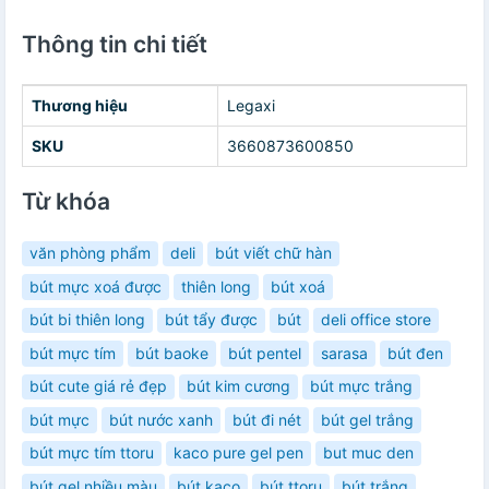
Thông tin chi tiết
Thương hiệu
Legaxi
SKU
3660873600850
Từ khóa
văn phòng phẩm
deli
bút viết chữ hàn
bút mực xoá được
thiên long
bút xoá
bút bi thiên long
bút tẩy được
bút
deli office store
bút mực tím
bút baoke
bút pentel
sarasa
bút đen
bút cute giá rẻ đẹp
bút kim cương
bút mực trắng
bút mực
bút nước xanh
bút đi nét
bút gel trắng
bút mực tím ttoru
kaco pure gel pen
but muc den
bút gel nhiều màu
bút kaco
bút ttoru
bút trắng