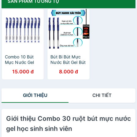
SẢN PHẨM TƯƠNG TỰ
Combo 10 Bút
Bút Bi Bút Mực
Mực Nước Gel
Nước Bút Gel Bút
Học Sinh Sinh
Viết 0.5mm Xanh
15.000 đ
8.000 đ
Viên
Đen Đỏ Tím Giao
Hỏa Tốc Văn
Phòng Legaxi
GIỚI THIỆU
CHI TIẾT
Giới thiệu Combo 30 ruột bút mực nước
gel học sinh sinh viên