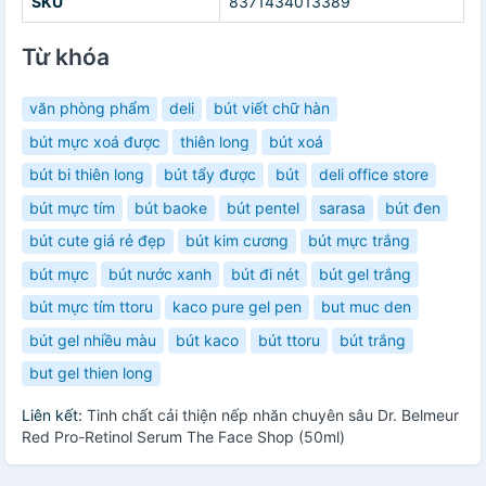
SKU
8371434013389
Từ khóa
văn phòng phẩm
deli
bút viết chữ hàn
bút mực xoá được
thiên long
bút xoá
bút bi thiên long
bút tẩy được
bút
deli office store
bút mực tím
bút baoke
bút pentel
sarasa
bút đen
bút cute giá rẻ đẹp
bút kim cương
bút mực trắng
bút mực
bút nước xanh
bút đi nét
bút gel trắng
bút mực tím ttoru
kaco pure gel pen
but muc den
bút gel nhiều màu
bút kaco
bút ttoru
bút trắng
but gel thien long
Liên kết:
Tinh chất cải thiện nếp nhăn chuyên sâu Dr. Belmeur
Red Pro-Retinol Serum The Face Shop (50ml)