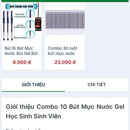
Bút Bi Bút Mực
Combo 30 ruột
Nước Bút Gel Bút
bút mực nước
Viết 0.5mm Xanh
gel học sinh sinh
8.000 đ
23.000 đ
Đen Đỏ Tím Giao
viên
Hỏa Tốc Văn
Phòng Legaxi
GIỚI THIỆU
CHI TIẾT
Giới thiệu Combo 10 Bút Mực Nước Gel
Học Sinh Sinh Viên