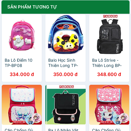
SẢN PHẨM TƯƠNG TỰ
Ba Lô Điểm 10
Balo Học Sinh
Ba Lô Strive -
TP-BP08
Thiên Long TP-
Thiên Long BP-
BP014 - Cánh
029/T24 - Màu
334.000 đ
350.000 đ
348.600 đ
Cam
Đen
Cặp Chống Gù
Ba Lô Nhân Vật
Cặp Chống Gù