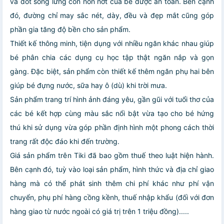
và đốt sống lưng còn non nớt của bé được an toàn. Bên cạnh
đó, đường chỉ may sắc nét, dày, đều và đẹp mắt cũng góp
phần gia tăng độ bền cho sản phẩm.
Thiết kế thông minh, tiện dụng với nhiều ngăn khác nhau giúp
bé phân chia các dụng cụ học tập thật ngăn nắp và gọn
gàng. Đặc biệt, sản phẩm còn thiết kế thêm ngăn phụ hai bên
giúp bé đựng nước, sữa hay ô (dù) khi trời mưa.
Sản phẩm trang trí hình ảnh đáng yêu, gần gũi với tuổi thơ của
các bé kết hợp cùng màu sắc nổi bật vừa tạo cho bé hứng
thú khi sử dụng vừa góp phần định hình một phong cách thời
trang rất độc đáo khi đến trường.
Giá sản phẩm trên Tiki đã bao gồm thuế theo luật hiện hành.
Bên cạnh đó, tuỳ vào loại sản phẩm, hình thức và địa chỉ giao
hàng mà có thể phát sinh thêm chi phí khác như phí vận
chuyển, phụ phí hàng cồng kềnh, thuế nhập khẩu (đối với đơn
hàng giao từ nước ngoài có giá trị trên 1 triệu đồng).....