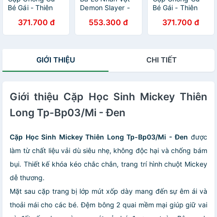
Bé Gái - Thiên
Demon Slayer -
Bé Gái - Thiên
Long BP-017 -
Thiên Long BP-
Long BP-018 -
371.700 đ
553.300 đ
371.700 đ
Hình Bướm Hồng
034/DS -
Unicon 3 - Màu
Nezuko
Hồng
GIỚI THIỆU
CHI TIẾT
Giới thiệu Cặp Học Sinh Mickey Thiên
Long Tp-Bp03/Mi - Đen
Cặp Học Sinh Mickey Thiên Long Tp-Bp03/Mi - Đen
được
làm từ chất liệu vải dù siêu nhẹ, không độc hại và chống bám
bụi. Thiết kế khóa kéo chắc chắn, trang trí hình chuột Mickey
dễ thương.
Mặt sau cặp trang bị lớp mút xốp dày mang đến sự êm ái và
thoải mái cho các bé. Đệm bông 2 quai mềm mại giúp giữ vai