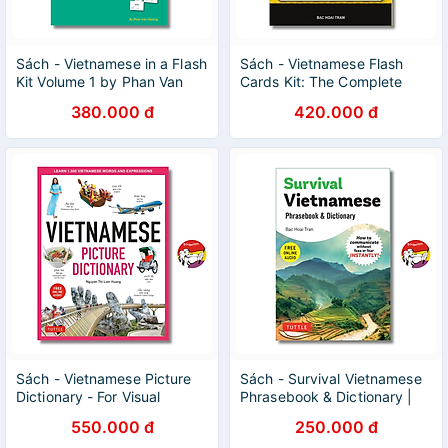
Sách - Vietnamese in a Flash
Sách - Vietnamese Flash
Kit Volume 1 by Phan Van
Cards Kit: The Complete
Giuong | Language / Học
Language Learning Kit | Thẻ
380.000 đ
420.000 đ
Tiếng Việt
học Tiếng Việt
Sách - Vietnamese Picture
Sách - Survival Vietnamese
Dictionary - For Visual
Phrasebook & Dictionary |
Learners of All Ages | Học
Từ điển Anh Việt / Khổ nhỏ
550.000 đ
250.000 đ
Tiếng Việt / Bìa cứng
bỏ túi / Nhập khẩu