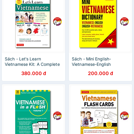
Sách - Let's Learn
Sách - Mini English-
Vietnamese Kit: A Complete
Vietnamese-English
Language Learning Kit for
Dictionary | Từ điển Anh Việt
380.000 đ
200.000 đ
Kids | Học Tiếng Việt
/ Việt Anh / Khổ nhỏ bỏ túi