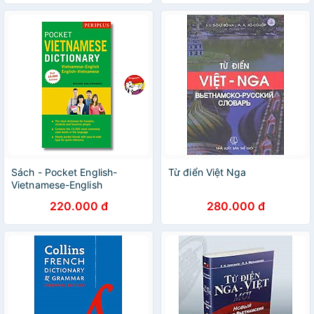
Sách - Pocket English-
Từ điển Việt Nga
Vietnamese-English
Dictionary | Từ điển Anh Việt
220.000 đ
280.000 đ
/ Việt Anh / Khổ nhỏ bỏ túi