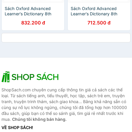
Sách Oxford Advanced
Sách Oxford Advanced
Learner's Dictionary 8th
Learner's Dictionary 8th
Edition (With Vietnamese
Edition (With Vietnamese
832.200 đ
712.500 đ
Translation) and CD - ROM
Translation) and CD - ROM
(Hardback)
(Paperback)
ShopSach.com chuyên cung cấp thông tin giá cả sách các thể
loại. Từ sách tiếng anh, tiểu thuyết, học tập, sách trẻ em, truyện
tranh, truyện trinh thám, sách giao khoa... Bằng khả năng sẵn có
cùng sự nỗ lực không ngừng, chúng tôi đã tổng hợp hơn 100000
đầu sách, giúp bạn có thể so sánh giá, tìm giá rẻ nhất trước khi
mua.
Chúng tôi không bán hàng.
VỀ SHOP SÁCH!