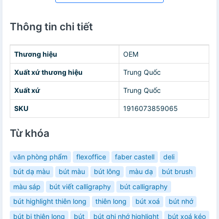
Thông tin chi tiết
Thương hiệu
OEM
Xuất xứ thương hiệu
Trung Quốc
Xuất xứ
Trung Quốc
SKU
1916073859065
Từ khóa
văn phòng phẩm
flexoffice
faber castell
deli
bút dạ màu
bút màu
bút lông
màu dạ
bút brush
màu sáp
bút viết calligraphy
bút calligraphy
bút highlight thiên long
thiên long
bút xoá
bút nhớ
bút bi thiên long
bút
bút ghi nhớ highlight
bút xoá kéo