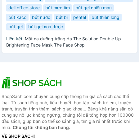
deli office store
bút mực tím
bút gel nhiều màu
bút kaco
bút nước
bút bi
pentel
bút thiên long
bút gel
bút gel xoá được
Liên kết:
Mặt nạ dưỡng trắng da The Solution Double Up
Brightening Face Mask The Face Shop
ShopSach.com chuyên cung cấp thông tin giá cả sách các thể
loại. Từ sách tiếng anh, tiểu thuyết, học tập, sách trẻ em, truyện
tranh, truyện trinh thám, sách giao khoa... Bằng khả năng sẵn có
cùng sự nỗ lực không ngừng, chúng tôi đã tổng hợp hơn 100000
đầu sách, giúp bạn có thể so sánh giá, tìm giá rẻ nhất trước khi
mua.
Chúng tôi không bán hàng.
VỀ SHOP SÁCH!