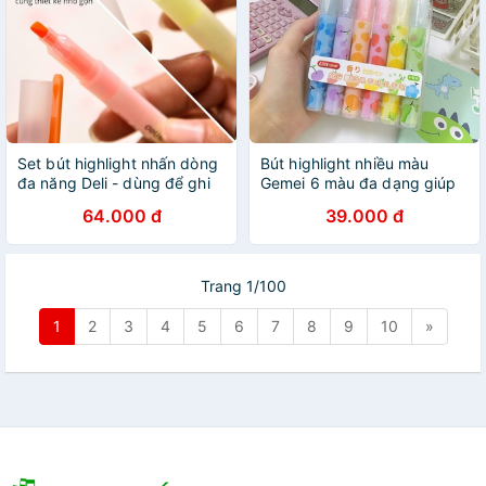
Set bút highlight nhấn dòng
Bút highlight nhiều màu
đa năng Deli - dùng để ghi
Gemei 6 màu đa dạng giúp
nhớ - hộp 5 chiếc - S619 .
tăng khả năng ghi nhớ -
64.000 đ
39.000 đ
TZ162116HN
Trang 1/100
1
2
3
4
5
6
7
8
9
10
»