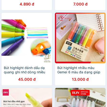
thương viết highlight
4.890 đ
7.000 đ
Bút highlight đánh dấu dạ
Bút highlight nhiều màu
quang ghi nhớ dòng nhiều
Gemei 6 màu đa dạng giúp
màu GuangBo - set 6 cái -
tăng khả năng ghi nhớ -
45.000 đ
13.000 đ
9025
TZ162116HN