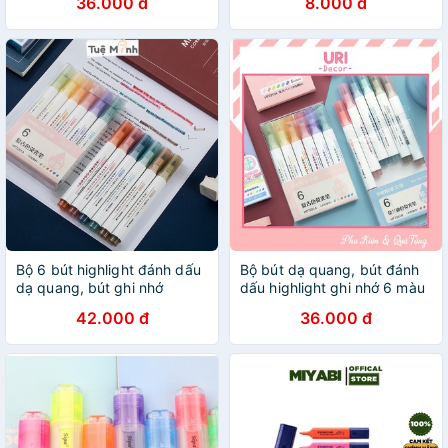
36.000 đ
8.000 đ
Dòng Giúp Ghi Nhớ Dễ Dàng
TEZYBOOKS
Bộ 6 bút highlight đánh dấu
Bộ bút dạ quang, bút đánh
dạ quang, bút ghi nhớ
dấu highlight ghi nhớ 6 màu
VIENCE màu Leon nét đẹp
tiện dụng URI DECOR
42.000 đ
36.000 đ