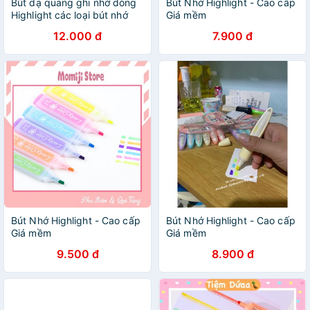
Bút dạ quang ghi nhớ dòng
Bút Nhớ Highlight - Cao cấp
Highlight các loại bút nhớ
Giá mềm
dòng hàng loại đẹp nhiều
12.000 đ
7.900 đ
màu dễ thương Binkids
BD01
Bút Nhớ Highlight - Cao cấp
Bút Nhớ Highlight - Cao cấp
Giá mềm
Giá mềm
9.500 đ
8.900 đ