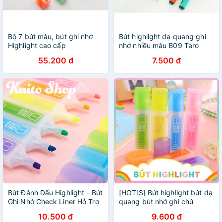
Bộ 7 bút màu, bút ghi nhớ
Bút highlight dạ quang ghi
Highlight cao cấp
nhớ nhiều màu B09 Taro
Stationery
55.200 đ
7.500 đ
Bút Đánh Dấu Highlight - Bút
[HOTIS] Bút highlight bút dạ
Ghi Nhớ Check Liner Hỗ Trợ
quang bút nhớ ghi chú
Học Tập
Check Liner - 6 màu
10.500 đ
9.600 đ