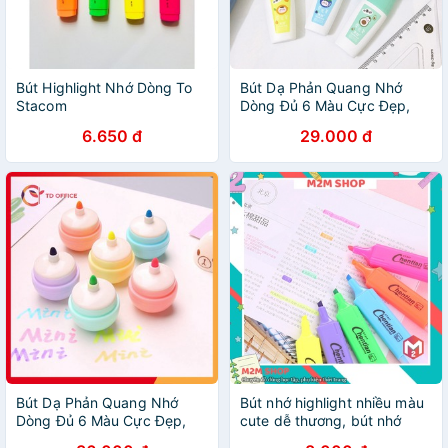
Bút Highlight Nhớ Dòng To
Bút Dạ Phản Quang Nhớ
Stacom
Dòng Đủ 6 Màu Cực Đẹp,
Bút Highlight Đánh Dấu Nhớ
6.650 đ
29.000 đ
Dòng Giúp Ghi Nhớ Dễ Dàng
TEZYBOOKS
Bút Dạ Phản Quang Nhớ
Bút nhớ highlight nhiều màu
Dòng Đủ 6 Màu Cực Đẹp,
cute dễ thương, bút nhớ
Bút Highlight Đánh Dấu Nhớ
Chentian