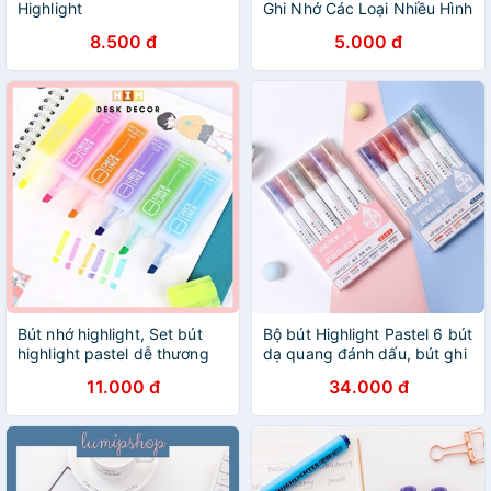
Highlight
Ghi Nhớ Các Loại Nhiều Hình
Dáng Dễ Thương
8.500 đ
5.000 đ
Bút nhớ highlight, Set bút
Bộ bút Highlight Pastel 6 bút
highlight pastel dễ thương
dạ quang đánh dấu, bút ghi
nhiều màu cho học sinh dễ
nhớ cực xinh
11.000 đ
34.000 đ
dàng đánh dấu ghi nhớ học
tập