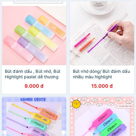
Bút đánh dấu , Bút nhớ, Bút
Bút nhớ dòng/ Bút đánh dấu
Highlight pastel dễ thương
nhiều màu highlight
nhiều màu cho học sinh dễ
9.000 đ
15.000 đ
dàng đánh dấu ghi nhớ học
tập