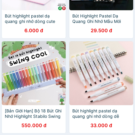
Bút highlight pastel dạ
Bút Highlight Pastel Dạ
quang ghi nhớ dòng cute
Quang Ghi Nhớ Mẫu Mới
đánh dấu nhiều màu tiện
2021 - Dòng Cute Set nhiều
6.000 đ
29.500 đ
dụng
Màu
[Bản Giới Hạn] Bộ 18 Bút Ghi
Bút highlight pastel dạ
Nhớ Highlight Stabilo Swing
quang ghi nhớ dòng dễ
Cool Cây Đầu To
thương đánh dấu nhiều màu
550.000 đ
33.000 đ
ST225