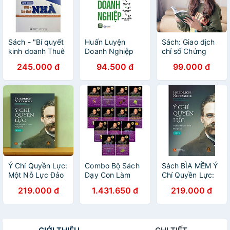
Sách - "Bí quyết
Huấn Luyện
Sách: Giao dịch
kinh doanh Thuê
Doanh Nghiệp
chỉ số Chứng
và Cho thuê
khoán thật là đơn
245.000 đ
94.500 đ
99.000 đ
nhà". Khởi nghiệp
giản - Nguyễn
đầu tư bất động
Ngọc Nghĩa
sản. Hoàng Anh
Minh.
Mochibooks.
NXB Lao động
2024
Ý Chí Quyền Lực:
Combo Bộ Sách
Sách BÌA MỀM Ý
Một Nỗ Lực Đảo
Dạy Con Làm
Chí Quyền Lực:
Hoán Mọi Giá Trị
Giàu (Bộ 13 Tập)
Một Nỗ Lực Đảo
219.000 đ
1.431.650 đ
219.000 đ
(Tập 1) -
Hoán Mọi Giá Trị
Friedrich
(Tập 1) -
Nietzsche - KM
Friedrich
Nietzsche -