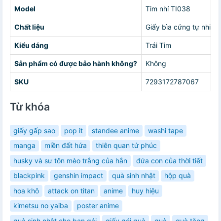
Model
Tim nhí TI038
Chất liệu
Giấy bìa cứng tự nhiên
Kiểu dáng
Trái Tim
Sản phẩm có được bảo hành không?
Không
SKU
7293172787067
Từ khóa
giấy gấp sao
pop it
standee anime
washi tape
manga
miền đất hứa
thiên quan tứ phúc
husky và sư tôn mèo trắng của hắn
đứa con của thời tiết
blackpink
genshin impact
quà sinh nhật
hộp quà
hoa khô
attack on titan
anime
huy hiệu
kimetsu no yaiba
poster anime
quà sinh nhật cho bạn gái
giấy gói quà
quà
quà tặng