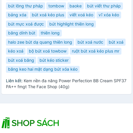
bút lông thư pháp
tombow
baoke
bút viết thư pháp
bảng xóa
bút xoá kéo plus
viết xoá kéo
vĩ xóa kéo
bút mực xoá được
bút highlight thiên long
băng dính bút
thiên long
halo zee bút dạ quang thiên long
bút xoá nước
bút xoá
kéo xoá
bộ bút xoá towbow
ruột bút xoá kéo plus mr
bút xoá băng
bút kéo sticker
băng keo hai mặt dạng bút xóa kéo
Liên kết:
Kem nền đa năng Power Perfection BB Cream SPF37
PA++ fmgt The Face Shop (40g)