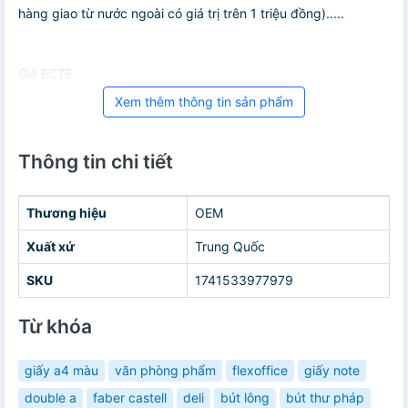
hàng giao từ nước ngoài có giá trị trên 1 triệu đồng).....
Giá ECTE
Xem thêm thông tin sản phẩm
Thông tin chi tiết
Thương hiệu
OEM
Xuất xứ
Trung Quốc
SKU
1741533977979
Từ khóa
giấy a4 màu
văn phòng phẩm
flexoffice
giấy note
double a
faber castell
deli
bút lông
bút thư pháp