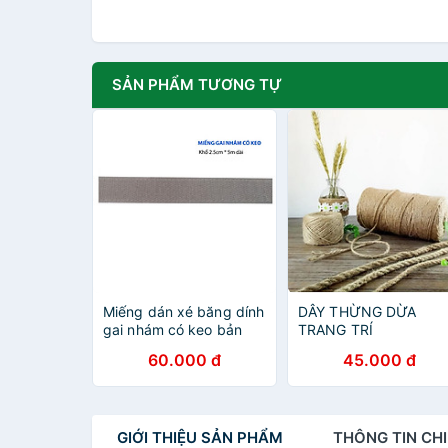
SẢN PHẨM TƯƠNG TỰ
Miếng dán xé băng dính
DÂY THỪNG DỪA
gai nhám có keo bản
TRANG TRÍ
2.5cm*5m, tách lẻ -
60.000 đ
45.000 đ
(velcro tape/ khóa
nhám)
GIỚI THIỆU
SẢN PHẨM
THÔNG TIN
CHI