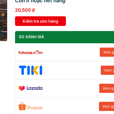
Còn ít hoặc hết hàng
20,500 đ
Kiểm tra còn hàng
SO SÁNH GIÁ
Xem g
Xem g
Xem g
Xem g