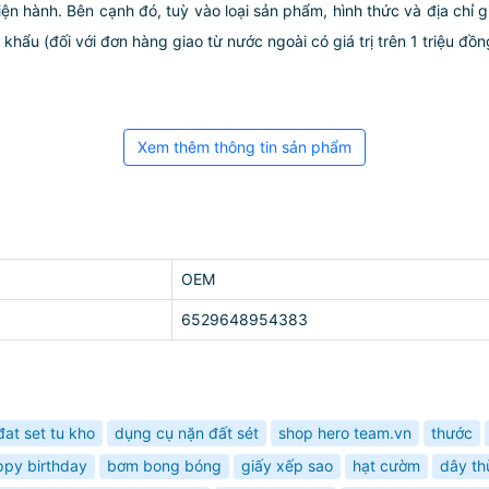
iện hành. Bên cạnh đó, tuỳ vào loại sản phẩm, hình thức và địa chỉ 
ẩu (đối với đơn hàng giao từ nước ngoài có giá trị trên 1 triệu đồng)
Xem thêm thông tin sản phẩm
OEM
6529648954383
đat set tu kho
dụng cụ nặn đất sét
shop hero team.vn
thước
ppy birthday
bơm bong bóng
giấy xếp sao
hạt cườm
dây th