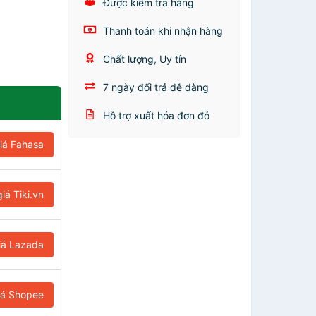
Được kiểm tra hàng
Thanh toán khi nhận hàng
Chất lượng, Uy tín
7 ngày đổi trả dễ dàng
Hỗ trợ xuất hóa đơn đỏ
iá Fahasa
iá Tiki.vn
iá Lazada
iá Shopee