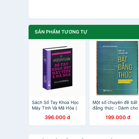
SẢN PHẨM TƯƠNG TỰ
Sách Sổ Tay Khoa Học
Một số chuyên đề bất
Máy Tính Và Mã Hóa (
đẳng thức - Dành cho
Sách Tham Khảo THPT
học sinh Trung học cơ
396.000 đ
199.000 đ
) - Tổng Hợp Kiến Thức
sở
Khoa Học Máy Tính Và
Lập Trình - Á Châu
Books, Bìa cứng in màu