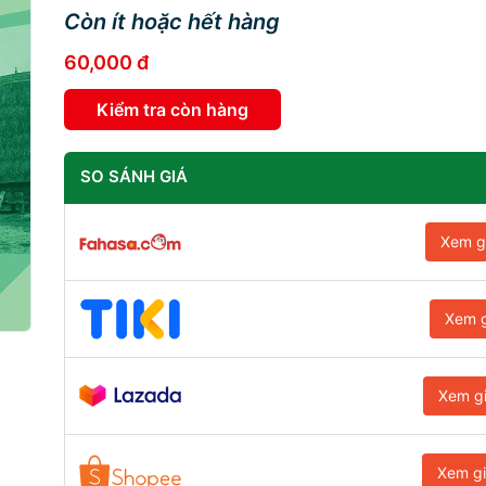
Còn ít hoặc hết hàng
60,000 đ
Kiểm tra còn hàng
SO SÁNH GIÁ
Xem g
Xem g
Xem g
Xem g