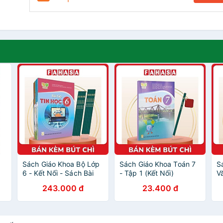
Sách Giáo Khoa Bộ Lớp
Sách Giáo Khoa Toán 7
S
6 - Kết Nối - Sách Bài
- Tập 1 (Kết Nối)
V
Tập (Bộ 12 Cuốn)
(Chuẩn) - Kèm Bút Chì
(
243.000 đ
23.400 đ
(Không Sử) (Chuẩn) -
Kèm 10 Bút Chì