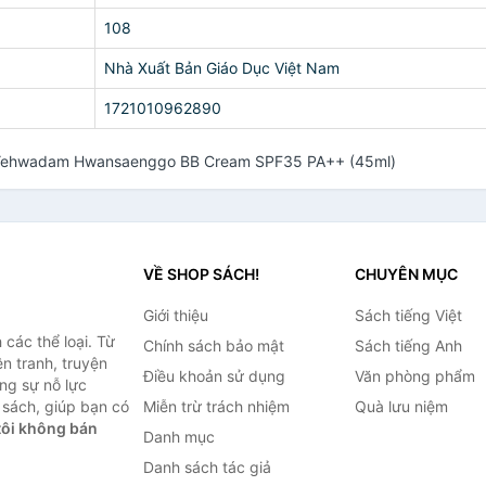
108
Nhà Xuất Bản Giáo Dục Việt Nam
1721010962890
a Yehwadam Hwansaenggo BB Cream SPF35 PA++ (45ml)
VỀ SHOP SÁCH!
CHUYÊN MỤC
Giới thiệu
Sách tiếng Việt
các thể loại. Từ
Chính sách bảo mật
Sách tiếng Anh
ện tranh, truyện
Điều khoản sử dụng
Văn phòng phẩm
ng sự nỗ lực
sách, giúp bạn có
Miễn trừ trách nhiệm
Quà lưu niệm
ôi không bán
Danh mục
Danh sách tác giả