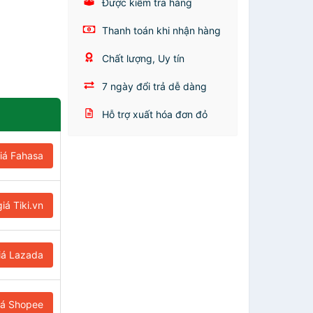
Được kiểm tra hàng
Thanh toán khi nhận hàng
Chất lượng, Uy tín
7 ngày đổi trả dễ dàng
Hỗ trợ xuất hóa đơn đỏ
iá Fahasa
iá Tiki.vn
iá Lazada
iá Shopee