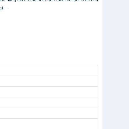
.....