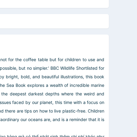
ot for the coffee table but for children to use and
ossible, but no simpler.' BBC Wildlife Shortlisted for
right, bold, and beautiful illustrations, this book
 The Sea Book explores a wealth of incredible marine
 to the deepest darkest depths where the weird and
issues faced by our planet, this time with a focus on
 there are tips on how to live plastic-free. Children
ordinary our oceans are, and is a reminder that it is
giao hàng mà có thể phát sinh thêm chi phí khác như