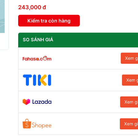
243,000 đ
Kiểm tra còn hàng
SO SÁNH GIÁ
Xem g
Xem g
Xem g
Xem g