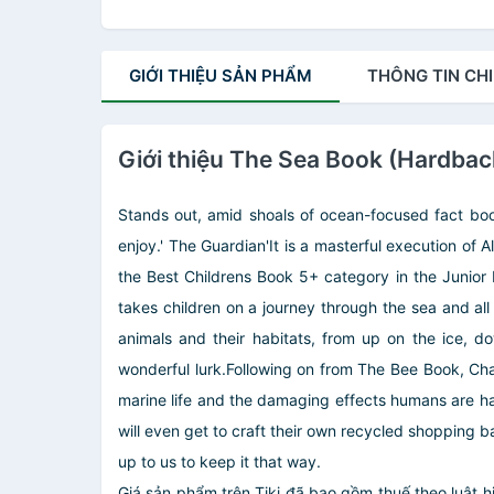
GIỚI THIỆU
SẢN PHẨM
THÔNG TIN
CHI
Giới thiệu The Sea Book (Hardbac
Stands out, amid shoals of ocean-focused fact book
enjoy.' The Guardian'It is a masterful execution of A
the Best Childrens Book 5+ category in the Junior 
takes children on a journey through the sea and all
animals and their habitats, from up on the ice, d
wonderful lurk.Following on from The Bee Book, Charl
marine life and the damaging effects humans are havi
will even get to craft their own recycled shopping b
up to us to keep it that way.
Giá sản phẩm trên Tiki đã bao gồm thuế theo luật h