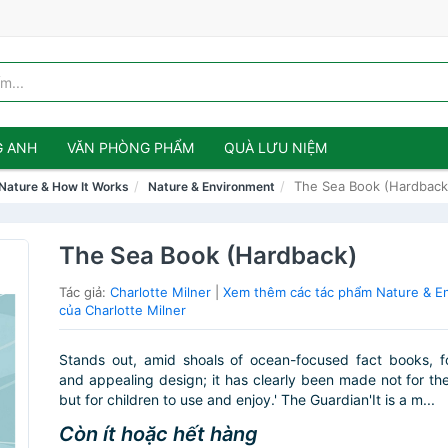
G ANH
VĂN PHÒNG PHẨM
QUÀ LƯU NIỆM
The Sea Book (Hardback
 Nature & How It Works
Nature & Environment
The Sea Book (Hardback)
Tác giả:
Charlotte Milner
|
Xem thêm các tác phẩm Nature & E
của Charlotte Milner
Stands out, amid shoals of ocean-focused fact books, for
and appealing design; it has clearly been made not for the
but for children to use and enjoy.' The Guardian'It is a m...
Còn ít hoặc hết hàng