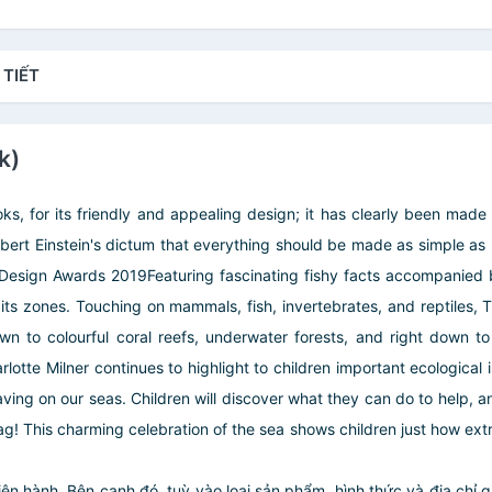
 TIẾT
k)
s, for its friendly and appealing design; it has clearly been made n
lbert Einstein's dictum that everything should be made as simple as p
Design Awards 2019Featuring fascinating fishy facts accompanied by b
 its zones. Touching on mammals, fish, invertebrates, and reptiles,
own to colourful coral reefs, underwater forests, and right down
otte Milner continues to highlight to children important ecological 
ng on our seas. Children will discover what they can do to help, and
ag! This charming celebration of the sea shows children just how extra
iện hành. Bên cạnh đó, tuỳ vào loại sản phẩm, hình thức và địa chỉ 