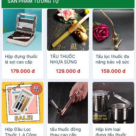
SẢN PHẨM TƯƠNG TỰ
Hộp đựng thuốc
TẨU THUỐC
Tẩu lọc thuốc đa
lá sợi cao cấp
NHỰA SỪNG
năng bảo vệ sức
hợp kim nhôm
CAO CẤP KIÊM
khỏe - TL012
179.000 đ
129.000 đ
159.000 đ
LỌC THUỐC BẢO
VỆ SỨC KHỎE
Hộp Đầu Lọc
tẩu thuốc đồng
Hộp kim loại
Thuốc L.á Công
thau cao cấp
đựng tẩu thuốc,