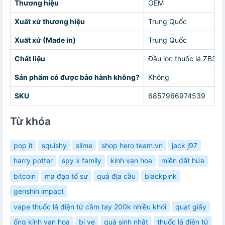
Thương hiệu
OEM
Xuất xứ thương hiệu
Trung Quốc
Xuất xứ (Made in)
Trung Quốc
Chất liệu
Đầu lọc thuốc lá ZB370
Sản phẩm có được bảo hành không?
Không
SKU
6857966974539
Từ khóa
pop it
squishy
slime
shop hero team.vn
jack j97
harry potter
spy x family
kính vạn hoa
miền đất hứa
bitcoin
ma đạo tổ sư
quả địa cầu
blackpink
genshin impact
vape thuốc lá điện tử cầm tay 200k nhiều khói
quạt giấy
ống kính vạn hoa
bi ve
quà sinh nhật
thuốc lá điện tử