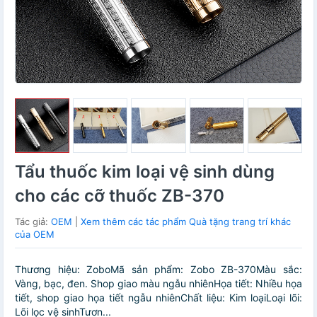
Tẩu thuốc kim loại vệ sinh dùng
cho các cỡ thuốc ZB-370
Tác giả:
OEM
|
Xem thêm các tác phẩm Quà tặng trang trí khác
của OEM
Thương hiệu: ZoboMã sản phẩm: Zobo ZB-370Màu sắc:
Vàng, bạc, đen. Shop giao màu ngẫu nhiênHọa tiết: Nhiều họa
tiết, shop giao họa tiết ngẫu nhiênChất liệu: Kim loạiLoại lõi:
Lõi lọc vệ sinhTươn...