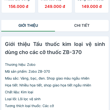
Nghệ Kép Nhật
sang trọng gắn
thuốc sợi, Shop
156.000 đ
249.000 đ
149.000 đ
Bản, Đầu Lọc Đa
sợi và diếu đều
Thành Nhi
Năng Dùng
được
STN7474
Chung Cho Tất
Cả Size Lớn &
GIỚI THIỆU
CHI TIẾT
Vừa & Nhỏ. Sử
Dụng Nhiều Lần
Có Hộp Đựng
Giới thiệu Tẩu thuốc kim loại vệ sinh
dùng cho các cỡ thuốc ZB-370
Thương hiệu: Zobo
Mã sản phẩm: Zobo ZB-370
Màu sắc: Vàng, bạc, đen. Shop giao màu ngẫu nhiên
Họa tiết: Nhiều họa tiết, shop giao họa tiết ngẫu nhiên
Chất liệu: Kim loại
Loại lõi: Lõi lọc vệ sinh
Tương thích loại thuốc: Các cỡ