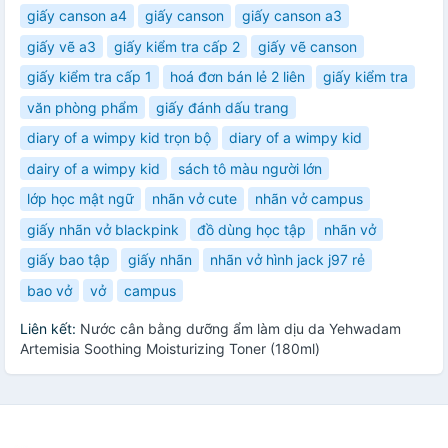
giấy canson a4
giấy canson
giấy canson a3
giấy vẽ a3
giấy kiểm tra cấp 2
giấy vẽ canson
giấy kiểm tra cấp 1
hoá đơn bán lẻ 2 liên
giấy kiểm tra
văn phòng phẩm
giấy đánh dấu trang
diary of a wimpy kid trọn bộ
diary of a wimpy kid
dairy of a wimpy kid
sách tô màu người lớn
lớp học mật ngữ
nhãn vở cute
nhãn vở campus
giấy nhãn vở blackpink
đồ dùng học tập
nhãn vở
giấy bao tập
giấy nhãn
nhãn vở hình jack j97 rẻ
bao vở
vở
campus
Liên kết:
Nước cân bằng dưỡng ẩm làm dịu da Yehwadam
Artemisia Soothing Moisturizing Toner (180ml)