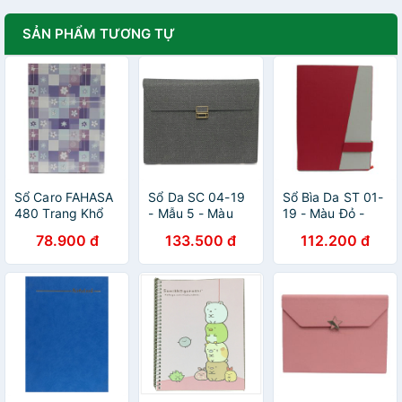
SẢN PHẨM TƯƠNG TỰ
Sổ Caro FAHASA
Sổ Da SC 04-19
Sổ Bìa Da ST 01-
480 Trang Khổ
- Mẫu 5 - Màu
19 - Màu Đỏ -
21 x 32 cm
Đen
FAHASA
78.900 đ
133.500 đ
112.200 đ