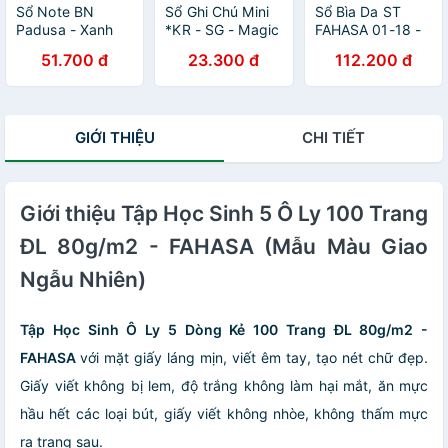
Sổ Note BN
Sổ Ghi Chú Mini
Sổ Bìa Da ST
Padusa - Xanh
*KR - SG - Magic
FAHASA 01-18 -
Dương
Channel - Hồng
Màu Hồng
51.700 đ
23.300 đ
112.200 đ
Nhạt
GIỚI THIỆU
CHI TIẾT
Giới thiệu Tập Học Sinh 5 Ô Ly 100 Trang
ĐL 80g/m2 - FAHASA (Mẫu Màu Giao
Ngẫu Nhiên)
Tập Học Sinh Ô Ly 5 Dòng Kẻ 100 Trang ĐL 80g/m2 -
FAHASA
với mặt giấy láng mịn, viết êm tay, tạo nét chữ đẹp.
Giấy viết không bị lem, độ trắng không làm hại mắt, ăn mực
hầu hết các loại bút, giấy viết không nhòe, không thấm mực
ra trang sau.