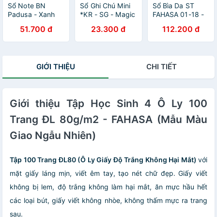
Sổ Note BN
Sổ Ghi Chú Mini
Sổ Bìa Da ST
Padusa - Xanh
*KR - SG - Magic
FAHASA 01-18 -
Dương
Channel - Hồng
Màu Hồng
51.700 đ
23.300 đ
112.200 đ
Nhạt
GIỚI THIỆU
CHI TIẾT
Giới thiệu Tập Học Sinh 4 Ô Ly 100
Trang ĐL 80g/m2 - FAHASA (Mẫu Màu
Giao Ngẫu Nhiên)
Tập 100 Trang ĐL80 (Ô Ly Giấy Độ Trắng Không Hại Mắt)
với
mặt giấy láng mịn, viết êm tay, tạo nét chữ đẹp. Giấy viết
không bị lem, độ trắng không làm hại mắt, ăn mực hầu hết
các loại bút, giấy viết không nhòe, không thấm mực ra trang
sau.