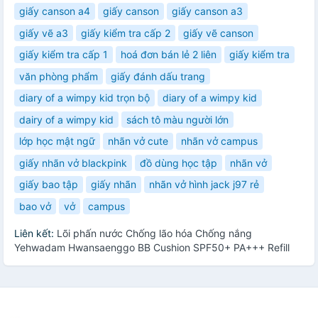
giấy canson a4
giấy canson
giấy canson a3
giấy vẽ a3
giấy kiểm tra cấp 2
giấy vẽ canson
giấy kiểm tra cấp 1
hoá đơn bán lẻ 2 liên
giấy kiểm tra
văn phòng phẩm
giấy đánh dấu trang
diary of a wimpy kid trọn bộ
diary of a wimpy kid
dairy of a wimpy kid
sách tô màu người lớn
lớp học mật ngữ
nhãn vở cute
nhãn vở campus
giấy nhãn vở blackpink
đồ dùng học tập
nhãn vở
giấy bao tập
giấy nhãn
nhãn vở hình jack j97 rẻ
bao vở
vở
campus
Liên kết:
Lõi phấn nước Chống lão hóa Chống nắng
Yehwadam Hwansaenggo BB Cushion SPF50+ PA+++ Refill