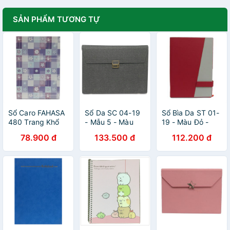
SẢN PHẨM TƯƠNG TỰ
Sổ Caro FAHASA
Sổ Da SC 04-19
Sổ Bìa Da ST 01-
480 Trang Khổ
- Mẫu 5 - Màu
19 - Màu Đỏ -
21 x 32 cm
Đen
FAHASA
78.900 đ
133.500 đ
112.200 đ